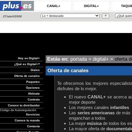
CANAL+
DIGITAL+
TAQUI
27/abril/2006
Estás en:
portada
>
digital+
>
oferta 
Hoy en Digital+
¿Qué es Digital+?
Oferta de canales
Diales
Oferta de canales
Paquetes
Te ofrecemos los mejores especialist
Opciones
disfrutes de lo mejor.
Abónate
El nuevo
CANAL+
se acerca aún
Contrato
mejor deporte
Conoce tu distribuidor
Los mejores canales
infantiles
Código de Autorregulación
Las
series americanas
de más é
Servicios
enganchan a todos
Conoce tu mando
La mejor
música
de todos los es
Contacta
La mayor oferta de
documental