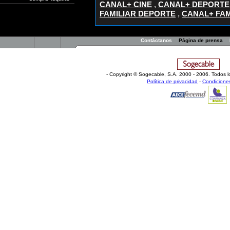
CANAL+ CINE
,
CANAL+ DEPORTE
FAMILIAR DEPORTE
,
CANAL+ FAM
Contáctanos
Página de prensa
- Copyright © Sogecable, S.A
.
2000 - 2006. Todos l
Política de privacidad
-
Condicione