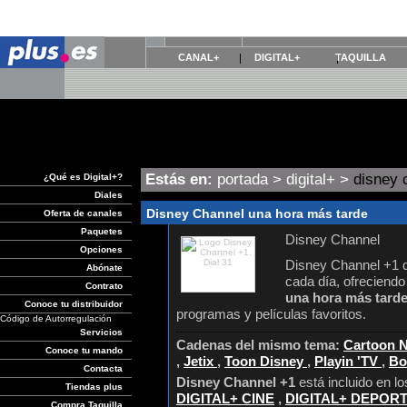
CANAL+
DIGITAL+
TAQUILLA
Estás en:
portada
>
digital+
>
disney 
¿Qué es Digital+?
Diales
Disney Channel una hora más tarde
Oferta de canales
Paquetes
Disney Channel
Opciones
Disney Channel +1 
Abónate
cada día, ofreciendo
Contrato
una hora más tarde
Conoce tu distribuidor
programas y películas favoritos.
Código de Autorregulación
Servicios
Cadenas del mismo tema:
Cartoon 
Conoce tu mando
,
Jetix
,
Toon Disney
,
Playin 'TV
,
Bo
Contacta
Disney Channel +1
está incluido en l
Tiendas plus
DIGITAL+ CINE
,
DIGITAL+ DEPOR
Compra Taquilla