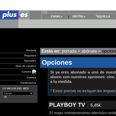
CANAL+
DIGITAL+
TAQUILLA
Estás en:
portada
>
abónate
>
opcion
Portada
Paquetes
Opciones
Opciones
Guía de canales
Si ya eres abonado a uno de nues
Conoce
abono con nuestras opciones: cine, m
Conoce
a tu medida.
Contáctanos
LO MEJOR DEL MES
* Estos precios no incluyen los impues
PLAYBOY TV
5,45€
El mejor entretenimiento televisivo erót