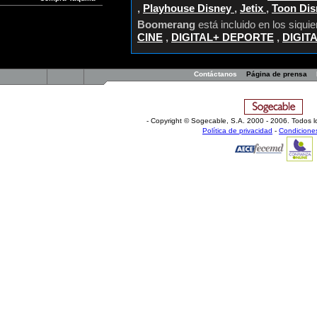
,
Playhouse Disney
,
Jetix
,
Toon Di
Boomerang
está incluido en los siqui
CINE
,
DIGITAL+ DEPORTE
,
DIGIT
Contáctanos
Página de prensa
- Copyright © Sogecable, S.A
.
2000 - 2006. Todos l
Política de privacidad
-
Condicione