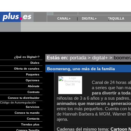
CANAL+
DIGITAL+
TAQUILLA
Estás en:
portada
>
digital+
>
boomer
¿Qué es Digital+?
Diales
Boomerang, uno más de la familia
Oferta de canales
Paquetes
Opciones
Canal de 24 horas a
Abónate
a series que han ma
Contrato
para divertir a toda 
niños/as de 3 a 6 años y a sus padres
Conoce tu distribuidor
Código de Autorregulación
animados que marcaron a generaci
Servicios
entre los más pequeños. Cuenta con lo
Conoce tu mando
de Hannah Barbera & MGM, Warner Bro
ajena.
Contacta
Tiendas plus
Cadenas del mismo tema:
Cartoon 
Compra Taquilla