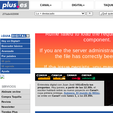
CANAL+
DIGITAL+
TAQUI
27/abril/2006
Hoy en Digital+
Buscador básico
Avanzado
Por palabra
Mi guía
Mi agenda
Ayuda
Entrevista digital con Juan José Millás
Entrevista digital con Juan José Millás
Envía tus
preguntas
. Hoy jueves,
a partir de las 12.30h
, el
escritor hablará sobre su nuevo proyecto en
Canal+
,
Abónate on-line
cuya primera entrega,
Autopsia. El mundo de Millás
,
se emite en
Canal+
este
lunes 1,
a las
23.35h.
Compra Taquilla
Revista
Newsletter
Tiendas Plus