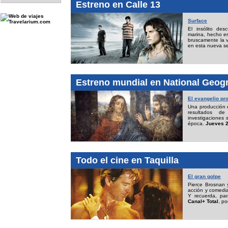
Estreno en Calle 13
Surface
El insólito de
marina, hecho en
bruscamente la v
en esta nueva se
Estreno mundial en National Geog
El evangelio pr
Una producción e
resultados d
investigaciones 
época.
Jueves 2
Todo el cine en Taquilla
El gran golpe
Pierce Brosnan 
acción y comedia
Y recuerda, pa
Canal+ Total
, po