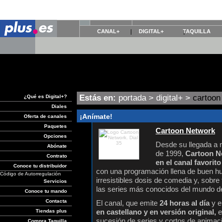
CANAL+
DIGITAL+
TAQUILLA
Estás en:
portada
>
digital+
>
cartoon
¿Qué es Digital+?
Diales
¡Anímate!
Oferta de canales
Paquetes
Cartoon Network
Opciones
Desde su llegada a 
Abónate
de 1999,
Cartoon N
Contrato
en el canal favorit
Conoce tu distribuidor
con una programación llena de buen h
Código de Autorregulación
irresistibles dosis de comedia y, sobre
Servicios
las series más conocidos del mundo de
Conoce tu mando
Contacta
El canal, que emite
24 horas al día
y e
en castellano y en versión original,
e
Tiendas plus
sucesión de series y cortos de animaci
Compra Taquilla