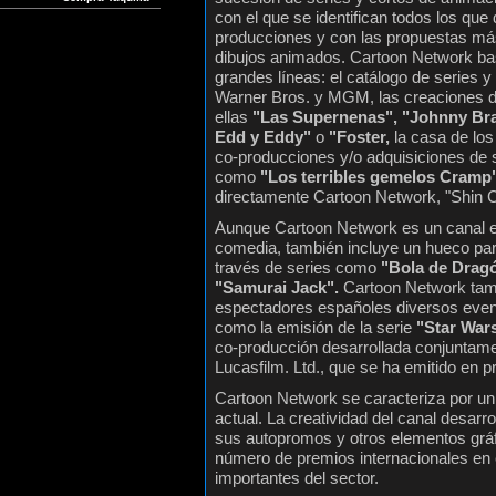
con el que se identifican todos los que
producciones y con las propuestas má
dibujos animados. Cartoon Network ba
grandes líneas: el catálogo de series 
Warner Bros. y MGM, las creaciones de
ellas
"Las Supernenas", "Johnny Bra
Edd y Eddy"
o
"Foster,
la casa de los
co-producciones y/o adquisiciones de s
como
"Los terribles gemelos Cramp"
directamente Cartoon Network, "Shin 
Aunque Cartoon Network es un canal 
comedia, también incluye un hueco para
través de series como
"Bola de Drag
"Samurai Jack".
Cartoon Network tamb
espectadores españoles diversos even
como la emisión de la serie
"Star War
co-producción desarrollada conjuntam
Lucasfilm. Ltd., que se ha emitido en p
Cartoon Network se caracteriza por un 
actual. La creatividad del canal desarr
sus autopromos y otros elementos gráf
número de premios internacionales en 
importantes del sector.