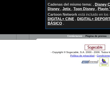
Cadenas del mismo tema: ,
Disney 
Disney
,
Jetix
,
Toon Disney
,
Playin
Cartoon Network
está incluido en los
DIGITAL+ CINE
,
DIGITAL+ DEPOR
BÁSICO
.
Contáctanos
Página de prensa
- Copyright © Sogecable, S.A
.
2000 - 2006. Todos l
Política de privacidad
-
Condicione