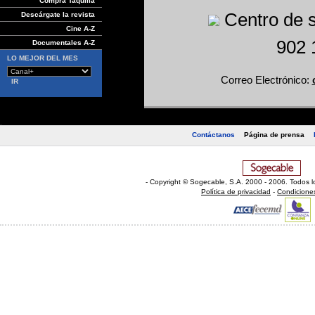
Compra Taquilla
Centro de se
Descárgate la revista
Cine A-Z
902 
Documentales A-Z
LO MEJOR DEL MES
Correo Electrónico:
sss
Contáctanos
Página de prensa
- Copyright © Sogecable, S.A
.
2000 - 2006. Todos l
Política de privacidad
-
Condicione