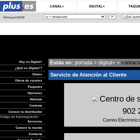
CANAL+
DIGITAL+
TAQUI
04/mayo/2006
Estás en:
portada
>
digital+
>
contact
Hoy en Digital+
¿Qué es Digital+?
Servicio de Atención al Cliente
Diales
Oferta de canales
Paquetes
Opciones
Centro de se
Abónate
Contrato
902 
Conoce tu distribuidor
Código de Autorregulación
Correo Electrónic
Servicios
Conoce tu mando
Contacta