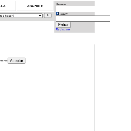
Usuario:
LLA
ABÓNATE
Clave:
Regístrate
lus.es