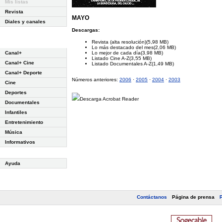
Mis listas
Revista
MAYO
Diales y canales
Descargas:
Revista (alta resolución)(5,98 MB)
Lo más destacado del mes(2,06 MB)
Canal+
Lo mejor de cada día(3,98 MB)
Listado Cine A-Z(3,55 MB)
Canal+ Cine
Listado Documentales A-Z(1,49 MB)
Canal+ Deporte
Números anteriores:
2006
·
2005
·
2004
·
2003
Cine
Deportes
Descarga Acrobat Reader
Documentales
Infantiles
Entretenimiento
Música
Informativos
Ayuda
Contáctanos
Página de prensa