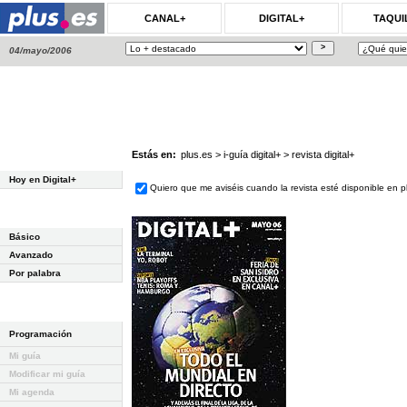
CANAL+
DIGITAL+
TAQUI
04/mayo/2006
Estás en:
plus.es
>
i-guía digital+
>
revista digital+
Hoy en Digital+
Quiero que me aviséis cuando la revista esté disponible en p
Básico
Avanzado
Por palabra
Programación
Mi guía
Modificar mi guía
Mi agenda