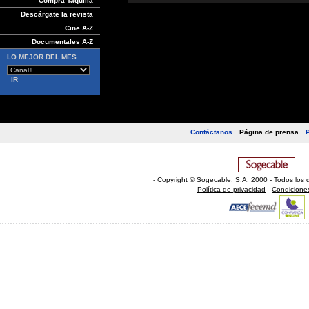
Compra Taquilla
Descárgate la revista
Cine A-Z
Documentales A-Z
LO MEJOR DEL MES
Contáctanos
Página de prensa
- Copyright © Sogecable, S.A
.
2000 - Todos los 
Política de privacidad
-
Condicione