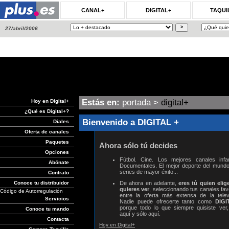
CANAL+
DIGITAL+
TAQUI
27/abril/2006
Estás en:
portada
>
digital+
Hoy en Digital+
¿Qué es Digital+?
Bienvenido a DIGITAL +
Diales
Oferta de canales
Paquetes
Ahora sólo tú decides
Opciones
Fútbol. Cine. Los mejores canales infant
Abónate
Documentales. El mejor deporte del mundo
series de mayor éxito...
Contrato
De ahora en adelante,
eres tú quien elig
Conoce tu distribuidor
quieres ver
, seleccionando tus canales fav
Código de Autorregulación
entre la oferta más extensa de la televi
Servicios
Nadie puede ofrecerte tanto como
DIGI
porque todo lo que siempre quisiste ver,
Conoce tu mando
aquí y sólo aquí.
Contacta
Hoy en Digital+