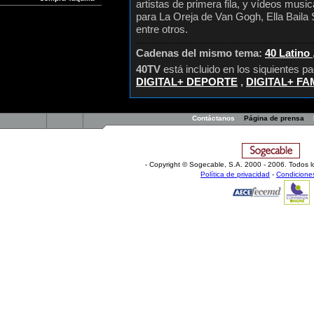
artistas de primera fila, y vídeos musi
para La Oreja de Van Gogh, Ella Baila
entre otros.
Cadenas del mismo tema:
40 Latino
40TV
está incluido en los siquientes p
DIGITAL+ DEPORTE
,
DIGITAL+ FA
Contáctanos
Página de prensa
- Copyright © Sogecable, S.A
.
2000 - 2006. Todos l
Política de privacidad
-
Condicione