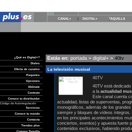
CANAL+
DIGITAL+
TAQUILLA
Estás en:
portada
>
digital+
>
40tv
¿Qué es Digital+?
Diales
La televisión musical
Oferta de canales
Paquetes
40TV
Opciones
40TV está dedicado 
Abónate
a la
actualidad musi
Contrato
Este canal cuenta co
Conoce tu distribuidor
actualidad, listas de superventas, pro
Código de Autorregulación
monográficos, además de los grandes é
Servicios
siempre y bloques de vídeos íntegros.
Conoce tu mando
en los principales acontecimientos mus
Contacta
conciertos, eventos) y apuesta fuerte p
Tiendas plus
contenidos exclusivos, habiendo produ
Compra Taquilla