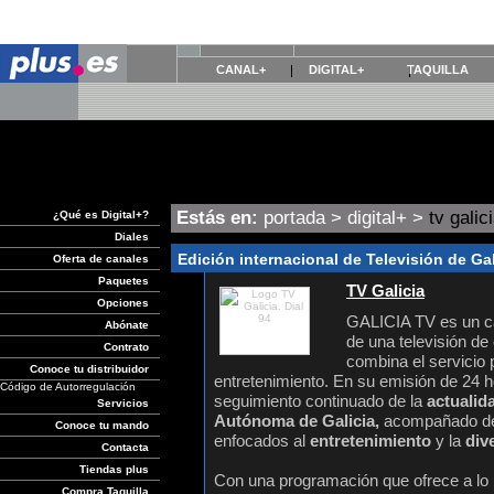
CANAL+
DIGITAL+
TAQUILLA
Estás en:
portada
>
digital+
>
tv galic
¿Qué es Digital+?
Diales
Edición internacional de Televisión de Gal
Oferta de canales
Paquetes
TV Galicia
Opciones
GALICIA TV es un ca
Abónate
de una televisión de 
Contrato
combina el servicio 
Conoce tu distribuidor
entretenimiento. En su emisión de 24 h
Código de Autorregulación
seguimiento continuado de la
actualid
Servicios
Autónoma de Galicia,
acompañado de
Conoce tu mando
enfocados al
entretenimiento
y la
dive
Contacta
Tiendas plus
Con una programación que ofrece a lo 
Compra Taquilla