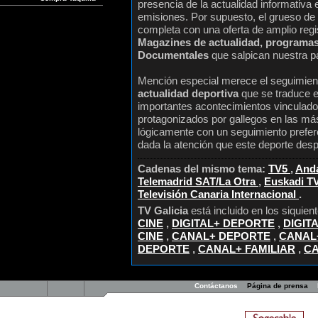
presencia de la actualidad informativa
emisiones. Por supuesto, el grueso de
completa con una oferta de amplio regi
Magazines de actualidad, programas 
Documentales
que salpican nuestra pa
Mención especial merece el seguimiento
actualidad deportiva
que se traduce e
importantes acontecimientos vinculado
protagonizados por gallegos en las más
lógicamente con un seguimiento prefere
dada la atención que este deporte despi
Cadenas del mismo tema:
TV5
,
Anda
Telemadrid SAT/La Otra
,
Euskadi T
Televisión Canaria Internacional
.
TV Galicia
está incluido en los siquie
CINE
,
DIGITAL+ DEPORTE
,
DIGIT
CINE
,
CANAL+ DEPORTE
,
CANAL+
DEPORTE
,
CANAL+ FAMILIAR
,
CA
Contáctanos
Página de prensa