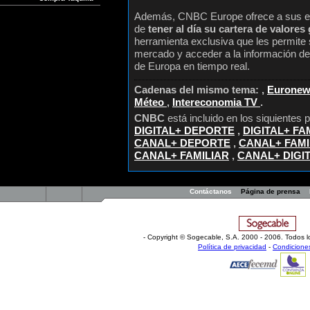
Además, CNBC Europe ofrece a sus esp
de
tener al día su cartera de valores 
herramienta exclusiva que les permite 
mercado y acceder a la información de
de Europa en tiempo real.
Cadenas del mismo tema: ,
Eurone
Méteo
,
Intereconomia TV
.
CNBC
está incluido en los siquientes
DIGITAL+ DEPORTE
,
DIGITAL+ FA
CANAL+ DEPORTE
,
CANAL+ FAMI
CANAL+ FAMILIAR
,
CANAL+ DIGI
Contáctanos
Página de prensa
- Copyright © Sogecable, S.A
.
2000 - 2006. Todos l
Política de privacidad
-
Condicione