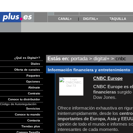
CANAL+
DIGITAL+
TAQUILLA
Estás en:
portada
>
digital+
>
cnbc
¿Qué es Digital+?
Diales
Información financiera y entretenimiento
Oferta de canales
Paquetes
CNBC Europe
Opciones
CNBC Europe es el 
Abónate
financieras
surgido 
Contrato
Dow Jones.
Conoce tu distribuidor
Código de Autorregulación
Ofrece información exhaustiva en rigur
Servicios
ininterrumpidamente, desde los
centro
Conoce tu mando
importantes de Europa, Asia y EEUU
Contacta
opinión de todo el mundo e informes 
Tiendas plus
interesantes de cada momento.
Compra Taquilla