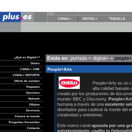
CANAL+
DIGITAL+
TAQUILLA
Estás en:
portada
>
digital+
>
people+
¿Qué es Digital+?
Diales
People+Arts
CANAL+ CINE
CANAL+ DEPORTE
Oferta de canales
People+Arts es un c
Paquetes
alta calidad basado 
Opciones
creado por los productores de docume
mundo: BBC y Discovery.
People+Art
Abónate
humana a través de una
excelente se
OKplus
diseñados para cautivar la mente del e
Servicios
creatividad y entretener.
Conoce tu mando
Preguntas frecuentes
Este nuevo canal
apuesta por una gra
Contacta
entretenimiento -reality tv (telereali