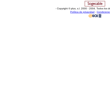
- Copyright © plus, s.l
.
2000 - 2004. Todos los d
Política de privacidad
-
Condicione