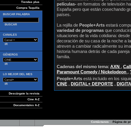
Tiendas plus
películas-
en formatos de televisión h
Compra Taquilla
España pero que están cosechando gra
países.
BUSCAR PALABRA
La rejilla de
People+Arts
estará compu
variedad de programas
que conducirá
CANALES
situaciones de la vida cotidiana: desde
decoración de su casa de la noche a 
atreven a cambiar radicalmente su ima
historia humana detrás de cada pareja
GÉNEROS
familia.
Cadenas del mismo tema:
AXN
,
Cal
Paramount Comedy / Nickelodeon
,
LO MEJOR DEL MES
People+Arts
está incluido en los siqu
CINE
,
DIGITAL+ DEPORTE
,
DIGIT
Descárgate la revista
Cine A-Z
Documentales A-Z
Contáctanos
Página de p