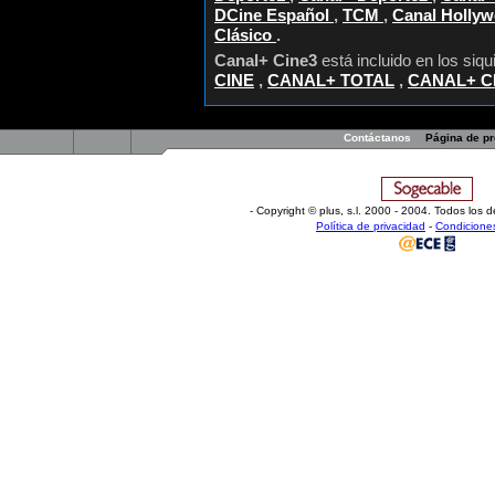
DCine Español
,
TCM
,
Canal Holly
Clásico
.
Canal+ Cine3
está incluido en los siq
CINE
,
CANAL+ TOTAL
,
CANAL+ C
Contáctanos
Página de p
- Copyright © plus, s.l
.
2000 - 2004. Todos los d
Política de privacidad
-
Condicione