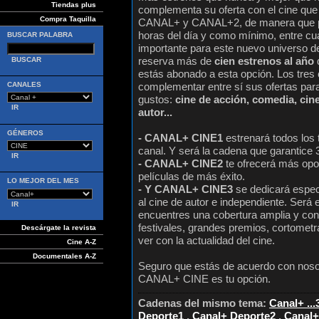
Tiendas plus
complementa su oferta con el cine que
Compra Taquilla
CANAL+ y CANAL+2, de manera que pod
horas del día y como mínimo, entre cua
BUSCAR PALABRA
importante para este nuevo universo
reserva más de
cien estrenos al año
q
estás abonado a esta opción. Los tres
CANALES
complementar entre sí sus ofertas para 
gustos:
cine de acción, comedia, cine
autor...
GÉNEROS
- CANAL+ CINE1
estrenará todos los 
canal. Y será la cadena que garantice 
- CANAL+ CINE2
te ofrecerá más opo
películas de más éxito.
LO MEJOR DEL MES
- Y CANAL+ CINE3
se dedicará espec
al cine de autor e independiente. Será 
encuentres una cobertura amplia y co
festivales, grandes premios, cortometr
Descárgate la revista
ver con la actualidad del cine.
Cine A-Z
Documentales A-Z
Seguro que estás de acuerdo con nosotro
CANAL+ CINE es tu opción.
Cadenas del mismo tema:
Canal+ ..
Deporte1
,
Canal+ Deporte2
,
Canal+