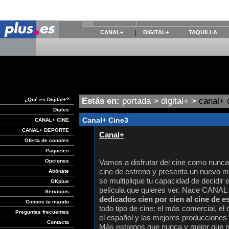
CANAL+
DIGITAL+
TAQUILLA
Estás en:
portada
>
digital+
>
canal+ 
¿Qué es Digital+?
Diales
Canal+ Cine3
CANAL+ CINE
CANAL+ DEPORTE
Canal+
Oferta de canales
Paquetes
Opciones
Vamos a disfrutar del cine como nunc
cine de estreno y presenta un nuevo 
Abónate
se multiplique tu capacidad de decidir 
OKplus
película que quieres ver. Nace CANA
Servicios
dedicados cien por cien al cine de e
Conoce tu mando
todo tipo de cine: el más comercial, el 
Preguntas frecuentes
el español y las mejores producciones 
Contacta
Más estrenos que nunca y mejor que