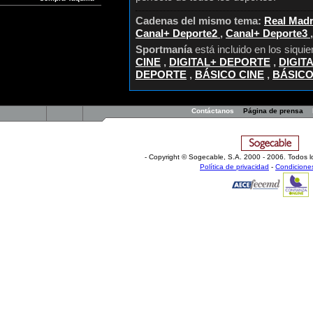
Cadenas del mismo tema:
Real Mad
Canal+ Deporte2
,
Canal+ Deporte3
Sportmanía
está incluido en los siqui
CINE
,
DIGITAL+ DEPORTE
,
DIGIT
DEPORTE
,
BÁSICO CINE
,
BÁSIC
Contáctanos
Página de prensa
- Copyright © Sogecable, S.A
.
2000 - 2006. Todos l
Política de privacidad
-
Condicione