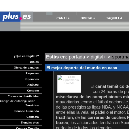
CANAL+
DIGITAL+
TAQUILLA
Estás en:
portada
>
digital+
>
sportma
¿Qué es Digital+?
Diales
El mejor deporte del mundo en casa
Oferta de canales
Paquetes
Opciones
Abónate
El
canal temático d
Contrato
, con 24 horas de pr
miscelánea de las competiciones má
Conoce tu distribuidor
Código de Autorregulación
mayoritarias, como el fútbol nacional e 
Servicios
de las prestigiosas ligas NBA, y NCAA,
Conoce tu mando
entre ellas la vela, el pádel o el motor.
triathlon
, de las
carreras de coches N
Contacta
boxeo
, los aficionados tendrán en Sp
Tiendas plus
perfecto de todos los deportes.
Compra Taquilla