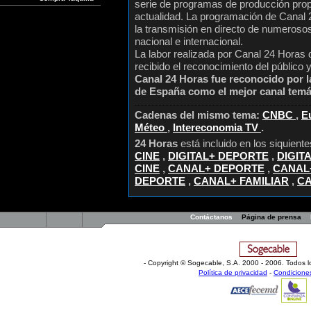
serie de programas de producción prop
actualidad. La programación de Cana
la transmisión en directo de numeroso
nacional e internacional.
La labor realizada por Canal 24 Horas
recibido el reconocimiento del público 
Canal 24 Horas fue reconocido por l
de España como el mejor canal temát
Cadenas del mismo tema:
CNBC
,
E
Méteo
,
Intereconomia TV
.
24 Horas
está incluido en los siquient
CINE
,
DIGITAL+ DEPORTE
,
DIGIT
CINE
,
CANAL+ DEPORTE
,
CANAL+
DEPORTE
,
CANAL+ FAMILIAR
,
CA
Contáctanos
Página de prensa
- Copyright © Sogecable, S.A
.
2000 - 2006. Todos l
Política de privacidad
-
Condicione