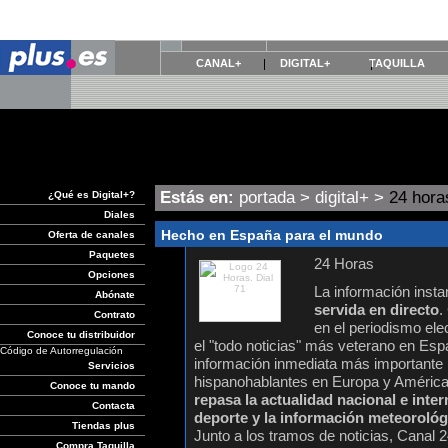
CANAL+
DIGITAL+
TAQUILLA
Estás en:
portada
>
digital+
>
24 hora
¿Qué es Digital+?
Diales
Hecho en España para el mundo
Oferta de canales
Paquetes
24 Horas
Opciones
La información insta
Abónate
servida en directo
.
Contrato
en el periodismo ele
Conoce tu distribuidor
el "todo noticias" más veterano en Esp
Código de Autorregulación
información inmediata más importante 
Servicios
hispanohablantes en Europa y Améric
Conoce tu mando
repasa la actualidad nacional e inter
Contacta
deporte y la información meteorológ
Tiendas plus
Junto a los tramos de noticias, Canal 
Compra Taquilla