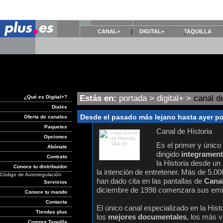
CANAL+
DIGITAL+
TAQUILLA
Estás en:
portada
>
digital+
>
canal de
¿Qué es Digital+?
Diales
Desde el pasado más lejano hasta ayer por
Oferta de canales
Paquetes
Canal de Historia
Opciones
Es el primer y únic
Abónate
dirigido
integramente
Contrato
la Historia desde un
Conoce tu distribuidor
la intención de entretener. Más de 5.
Código de Autorregulación
han dado cita en las pantallas de
Canal
Servicios
diciembre de 1998 comenzara sus emi
Conoce tu mando
Contacta
El único canal especializado en la Hist
Tiendas plus
los
mejores documentales
, los más 
Compra Taquilla