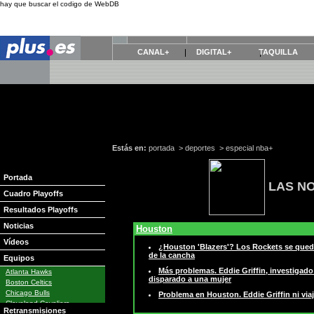
hay que buscar el codigo de WebDB
CANAL+
DIGITAL+
TAQUILLA
Estás en:
portada
>
deportes
>
especial nba+
Portada
LAS NO
Cuadro Playoffs
Resultados Playoffs
Noticias
Houston
Vídeos
¿Houston 'Blazers'? Los Rockets se queda
de la cancha
Equipos
Más problemas. Eddie Griffin, investigado
Atlanta Hawks
disparado a una mujer
Boston Celtics
Chicago Bulls
Problema en Houston. Eddie Griffin ni via
Cleveland Cavaliers
Retransmisiones
Dallas Mavericks