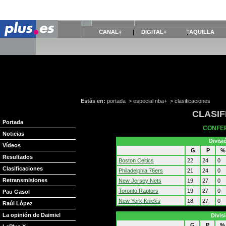
CANAL+
DIGITAL+
TAQUILLA
Estás en:
portada
>
especial nba+
>
clasificaciones
CLASIF
Portada
CONFER
Noticias
Divisi
Vídeos
G
P
%
Resultados
Boston Celtics
22
24
0
Clasificaciones
Philadelphia 76ers
21
24
0
Retransmisiones
New Jersey Nets
19
27
0
Toronto Raptors
19
27
0
Pau Gasol
New York Knicks
18
27
0
Raúl López
La opinión de Daimiel
Divis
G
P
%