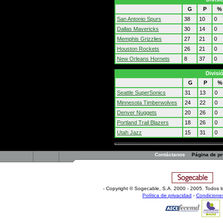
G
P
%
San Antonio Spurs
38
10
0
Dallas Mavericks
30
14
0
Memphis Grizzlies
27
21
0
Houston Rockets
26
21
0
New Orleans Hornets
8
37
0
Divisi
G
P
%
Seattle SuperSonics
31
13
0
Minnesota Timberwolves
24
22
0
Denver Nuggets
20
26
0
Portland Trail Blazers
18
26
0
Utah Jazz
15
31
0
Contáctanos
Página de p
- Copyright © Sogecable, S.A
.
2000 - 2005. Todos l
Política de privacidad
-
Condicione