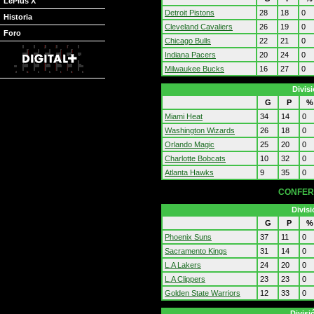
LePlus X
Detroit Pistons
28
18
0
Historia
Cleveland Cavaliers
26
19
0
Foro
Chicago Bulls
22
21
0
Indiana Pacers
20
24
0
Milwaukee Bucks
16
27
0
Divis
G
P
%
Miami Heat
34
14
0
Washington Wizards
26
18
0
Orlando Magic
25
20
0
Charlotte Bobcats
10
32
0
Atlanta Hawks
9
35
0
CONFER
Divisi
G
P
%
Phoenix Suns
37
11
0
Sacramento Kings
31
14
0
L.A Lakers
24
20
0
L.A Clippers
23
23
0
Golden State Warriors
12
33
0
Divisi