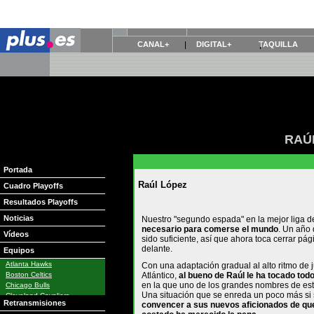
CANAL+
DIGITAL+
TAQUILLA
RAÚ
Portada
Raúl López
Cuadro Playoffs
Resultados Playoffs
Noticias
Nuestro "segundo espada" en la mejor liga 
necesario para comerse el mundo
. Un año 
Vídeos
sido suficiente, así que ahora toca cerrar pág
delante.
Equipos
Atlanta Hawks
Con una adaptación gradual al alto ritmo de j
Boston Celtics
Atlántico,
al bueno de Raúl le ha tocado tod
en la que uno de los grandes nombres de est
Chicago Bulls
Una situación que se enreda un poco más si
Cleveland Cavaliers
Retransmisiones
convencer a sus nuevos aficionados de que 
Dallas Mavericks