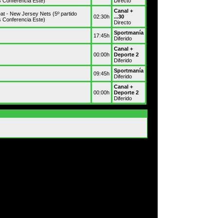
s Conferencia Este)
Directo
Canal +
at - New Jersey Nets (5º partido
02:30h
...30
s Conferencia Este)
Directo
Sportmanía
17:45h
Diferido
Canal +
00:00h
Deporte 2
Diferido
Sportmanía
09:45h
Diferido
Canal +
00:00h
Deporte 2
Diferido