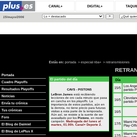
CANAL+
DIGITAL+
TAQUI
15/mayo/2006
Estás en:
portada
>
especial nba+
>
retransmisiones
RETRAN
Portada
El partido del día
Día
Cuadro Playoffs
Los Ange
15/5
Resultados Playoffs
CAVS - PISTONS
partido 
LeBron James
está recibiendo
Noticias
lecciones de oro cada minuto que pasa
Cleveland
16/5
en cancha en los
playoffs
. La
partido 
Envía tu crónica
importancia de estos partidos, aún en
la derrota, no tiene precio para futuras
Tus crónicas
visitas a esta parte de la temporada.
16/5
Aún así, se resiste a la suerte de ser
Foro
avasallado por los
Pistons
, en modo
campeón.
Madrugada del lunes al
Miami He
17/5
El Blog de Daimiel
martes, 01.00h. Canal+ Deporte 2.
Play-Off
El Blog de LePlus X
Miami He
17/5