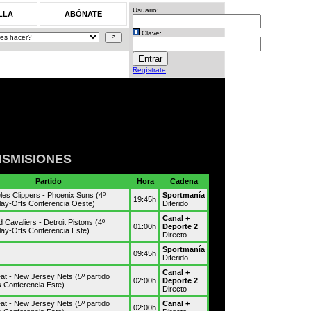
Usuario:
LLA
ABÓNATE
Clave:
Regístrate
SMISIONES
Partido
Hora
Cadena
les Clippers - Phoenix Suns (4º
Sportmanía
19:45h
Play-Offs Conferencia Oeste)
Diferido
Canal +
 Cavaliers - Detroit Pistons (4º
01:00h
Deporte 2
Play-Offs Conferencia Este)
Directo
Sportmanía
09:45h
Diferido
Canal +
at - New Jersey Nets (5º partido
02:00h
Deporte 2
s Conferencia Este)
Directo
at - New Jersey Nets (5º partido
Canal +
02:00h