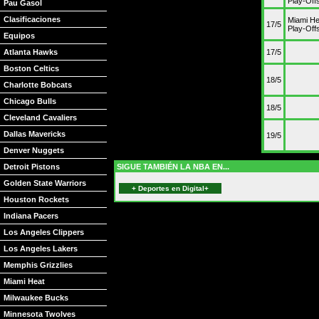
Play-Off
Pau Gasol
Clasificaciones
Miami He
17/5
Play-Off
Equipos
Atlanta Hawks
17/5
Boston Celtics
18/5
Charlotte Bobcats
Chicago Bulls
18/5
Cleveland Cavaliers
Dallas Mavericks
19/5
Denver Nuggets
Detroit Pistons
SIGUE TAMBIÉN LA NBA EN...
Golden State Warriors
+ Deportes en Digital+
Houston Rockets
Indiana Pacers
Los Angeles Clippers
Los Angeles Lakers
Memphis Grizzlies
Miami Heat
Milwaukee Bucks
Minnesota Twolves