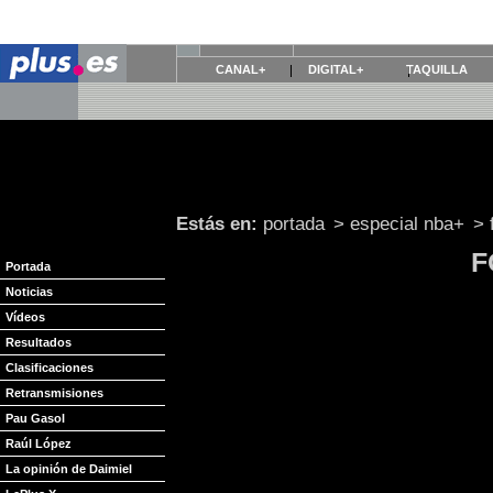
CANAL+
DIGITAL+
TAQUILLA
Estás en:
portada
>
especial nba+
>
F
Portada
Noticias
La Mejor Opinión
Vídeos
yodayedi
: Que tiene q tener un equipo para
Resultados
todos los general managers y propietarios de
Clasificaciones
más cuestion de jugadores?. Puede un equip
aqui las franquicias tienen mucho q decir..
Retransmisiones
dejado escapar un equipo joven y prometedo
Pau Gasol
consagradas ( Jamison, Arenas...). Los Cli
Raúl López
prometedor, claro q con sus malos resultado
compensan un poco.
La opinión de Daimiel