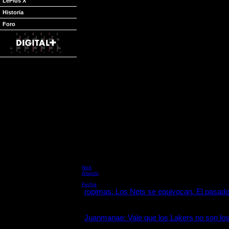
LePlus X
Opiniones Destacadas
Historia
Ryperjack:
Puntos, rebotes, asistencias y u
Foro
numeros. Desde fuera todos vemos numeros
jugadores en mejores o peores. Pero siempre
papel de cada uno en la pizarra. Pau es un h
tiene otro bien distinto. Quizas de momento
quiere ver, por el momento. Si Raul esta ah
visto en el valioso para la franquicia, y 
pueda hacer Gasol, creo q todos debemos es
sea injusto q le dejen en el banquillo,yo cre
entereza de un jugador. Poco a poco tendra l
momento hay q saber q todo su trabajo por
gente de Utah.
ivanph:
Parece k Leny Wylkens ha leido mi re
k Thomas se acuerde de Phill Jackson para
de Gasol lo veo un poco mas complejo pero 
Tenerife
Nick
Asunto
Msj
Fecha
ropimas:
Los Nets se equivocan. El pasado
0
03/02/2005
Juanmanae:
Vale que los Lakers no son los
0