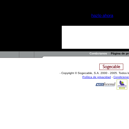
Añadir mensaje
Para participar en este foro debes estar regi
aún no estás registrado
hazlo ahora
. El núm
foro es de 360 por mensaje.
MENSAJE:
Contáctanos
Página de p
- Copyright © Sogecable, S.A
.
2000 - 2005. Todos l
Política de privacidad
-
Condicione