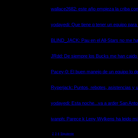
02/02/2005
wallace2682:
este año empieza la criba con
0
31/01/2005
yodayedi:
Que tiene q tener un equipo para 
0
30/01/2005
BLIND_JACK:
Pau en el All-Stars no me hag
0
29/01/2005
JRdd:
De siempre los Bucks me han caido b
0
29/01/2005
Pacey-0:
El buen manejo de un equipo lo def
0
28/01/2005
Ryperjack:
Puntos, rebotes, asistencias y un
0
24/01/2005
yodayedi:
Esta noche...va a arder San Antoni
0
23/01/2005
ivanph:
Parece k Leny Wylkens ha leido mi r
0
23/01/2005
1
2
3
4
Siguiente