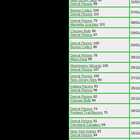
New Jersey Nets
80
11/01
Detroit Pistons
89
Boston Celtics
104
07/01
Detroit Pistons
110
Detroit Pistons
79
06/01
Memphis Grizzlies
101
Chicago Bulls
80
03/01
Detroit Pistons
87
Detroit Pistons
100
02/01
Boston Celtics
88
Detroit Pistons
78
30/12
Miami Heat
89
Washington Wizards
105
29/12
Detroit Pistons
107
Detroit Pistons
100
27/12
New Jersey Nets
90
Indiana Pacers
93
25/12
Detroit Pistons
98
Detroit Pistons
82
22/12
Chicago Bulls
89
Detroit Pistons
74
18/12
Portland Trail Blazers
75
Detroit Pistons
81
16/12
Cleveland Cavaliers
69
New York Knicks
93
15/12
Detroit Pistons
94