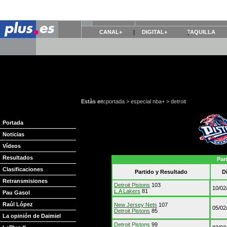
CANAL+
DIGITAL+
TAQUILLA
Estàs en:
portada
>
especial nba+
>
detroit
Portada
Noticias
Vídeos
Resultados
Par
Clasificaciones
Partido y Resultado
D
Retransmisiones
Detroit Pistons
103
10/02
L.A Lakers
81
Pau Gasol
Raúl López
New Jersey Nets
107
05/02
Detroit Pistons
85
La opinión de Daimiel
Detroit Pistons
99