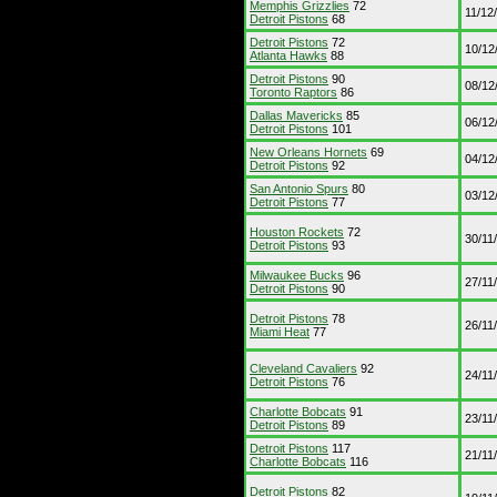
Memphis Grizzlies
72
11/12
Detroit Pistons
68
Detroit Pistons
72
10/12
Atlanta Hawks
88
Detroit Pistons
90
08/12
Toronto Raptors
86
Dallas Mavericks
85
06/12
Detroit Pistons
101
New Orleans Hornets
69
04/12
Detroit Pistons
92
San Antonio Spurs
80
03/12
Detroit Pistons
77
Houston Rockets
72
30/11
Detroit Pistons
93
Milwaukee Bucks
96
27/11
Detroit Pistons
90
Detroit Pistons
78
26/11
Miami Heat
77
Cleveland Cavaliers
92
24/11
Detroit Pistons
76
Charlotte Bobcats
91
23/11
Detroit Pistons
89
Detroit Pistons
117
21/11
Charlotte Bobcats
116
Detroit Pistons
82