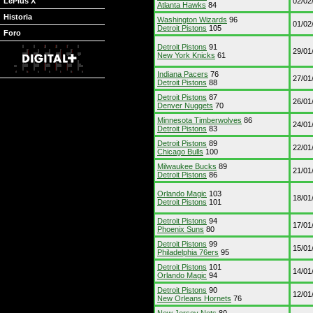
LePlus X
02/02
Atlanta Hawks
84
Historia
Washington Wizards
96
01/02
Detroit Pistons
105
Foro
Detroit Pistons
91
29/01
New York Knicks
61
Indiana Pacers
76
27/01
Detroit Pistons
88
Detroit Pistons
87
26/01
Denver Nuggets
70
Minnesota Timberwolves
86
24/01
Detroit Pistons
83
Detroit Pistons
89
22/01
Chicago Bulls
100
Milwaukee Bucks
89
21/01
Detroit Pistons
86
Orlando Magic
103
18/01
Detroit Pistons
101
Detroit Pistons
94
17/01
Phoenix Suns
80
Detroit Pistons
99
15/01
Philadelphia 76ers
95
Detroit Pistons
101
14/01
Orlando Magic
94
Detroit Pistons
90
12/01
New Orleans Hornets
76