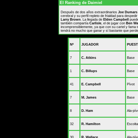
Ahora, cuentas ante la ley. Cinco Pacers 
El Ranking de Daimiel
pelea de Detroit
Indefinidos. La NBA sanciona sin jugar a 
Después de dos años extraordinarios
Joe Dumars
que se les imponga castigo
cerebral y su perfil repleto de frialdad para despedir
Larry Brown
. La llegada de
Elden Campbell
puede
La primera final. Duncan avisa a los Pisto
también compartía
Carlisle
, el de jugar con
Ben Wa
incomprensiblemente, ya que con su cartel y fama ten
¿Vuelven? Los Pistons empiezan a parec
tendrá no mucho que ganar y sí bastante que perde
Houston
Lamentable e irrepetible. Los Pacers se l
Nº
JUGADOR
PUES
Rasheed Wallace seguirá en los Pistons
7
C. Atkins
Base
1
C. Billups
Base
41
E. Campbell
Pívot
7
M. James
Base
8
D. Ham
Ala-pív
32
R. Hamilton
Escolta
30
R. Wallace
Ala-pív