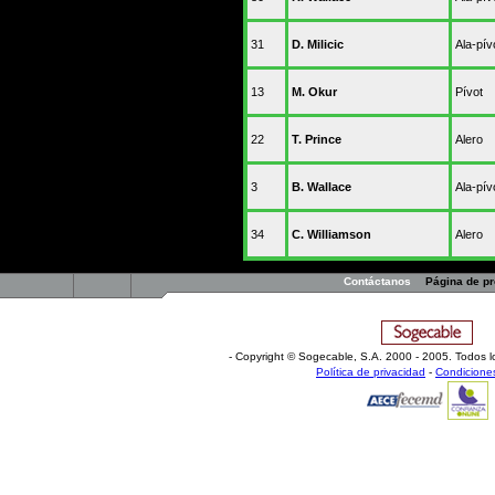
31
D. Milicic
Ala-pív
13
M. Okur
Pívot
22
T. Prince
Alero
3
B. Wallace
Ala-pív
34
C. Williamson
Alero
Contáctanos
Página de p
- Copyright © Sogecable, S.A
.
2000 - 2005. Todos l
Política de privacidad
-
Condicione