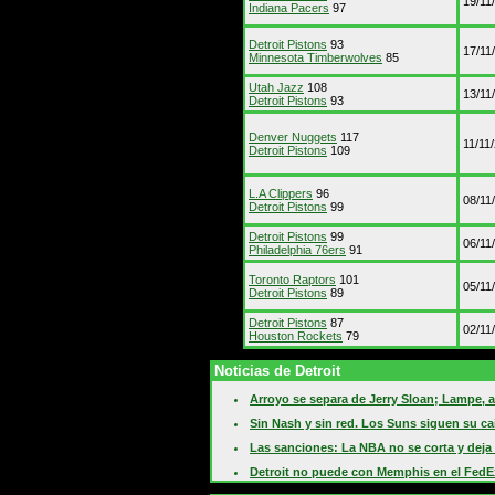
19/11
Indiana Pacers
97
Detroit Pistons
93
17/11
Minnesota Timberwolves
85
Utah Jazz
108
13/11
Detroit Pistons
93
Denver Nuggets
117
11/11
Detroit Pistons
109
L.A Clippers
96
08/11
Detroit Pistons
99
Detroit Pistons
99
06/11
Philadelphia 76ers
91
Toronto Raptors
101
05/11
Detroit Pistons
89
Detroit Pistons
87
02/11
Houston Rockets
79
Noticias de Detroit
Arroyo se separa de Jerry Sloan; Lampe, 
Sin Nash y sin red. Los Suns siguen su caí
Las sanciones: La NBA no se corta y deja 
Detroit no puede con Memphis en el FedE