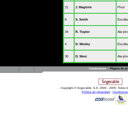
21
J. Magloire
Pívot
8
S. Smith
Escolta
34
R. Traylor
Ala-pív
4
D. Wesley
Escolta
30
D. West
Ala-pív
Contáctanos
Página de p
- Copyright © Sogecable, S.A
.
2000 - 2005. Todos l
Política de privacidad
-
Condicione