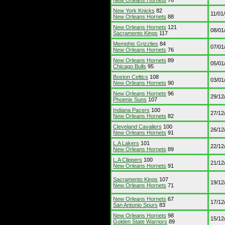
New Orleans Hornets
76
New York Knicks
82
11/01
New Orleans Hornets
88
New Orleans Hornets
121
08/01
Sacramento Kings
117
Memphis Grizzlies
84
07/01
New Orleans Hornets
76
New Orleans Hornets
89
05/01
Chicago Bulls
95
Boston Celtics
108
03/01
New Orleans Hornets
90
New Orleans Hornets
96
29/12
Phoenix Suns
107
Indiana Pacers
100
27/12
New Orleans Hornets
82
Cleveland Cavaliers
100
26/12
New Orleans Hornets
91
L.A Lakers
101
22/12
New Orleans Hornets
89
L.A Clippers
100
21/12
New Orleans Hornets
91
Sacramento Kings
107
19/12
New Orleans Hornets
71
New Orleans Hornets
67
17/12
San Antonio Spurs
83
New Orleans Hornets
98
15/12
Golden State Warriors
89