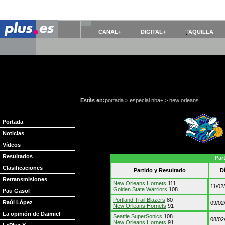
CANAL+
DIGITAL+
TAQUILLA
Estàs en:
portada
>
especial nba+
>
new orleans
Portada
Noticias
Vídeos
Resultados
Par
Clasificaciones
Partido y Resultado
D
Retransmisiones
New Orleans Hornets
111
11/02
Golden State Warriors
108
Pau Gasol
Portland Trail Blazers
80
Raúl López
09/02
New Orleans Hornets
91
La opinión de Daimiel
Seattle SuperSonics
108
08/02
New Orleans Hornets
91