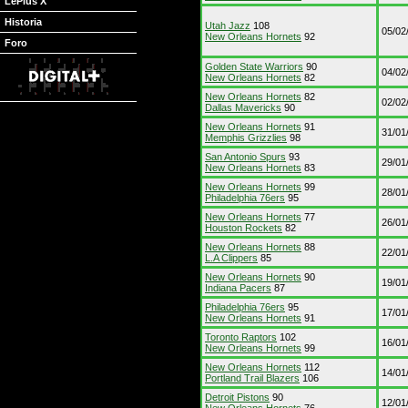
LePlus X
Historia
Utah Jazz
108
05/02
New Orleans Hornets
92
Foro
Golden State Warriors
90
04/02
New Orleans Hornets
82
New Orleans Hornets
82
02/02
Dallas Mavericks
90
New Orleans Hornets
91
31/01
Memphis Grizzlies
98
San Antonio Spurs
93
29/01
New Orleans Hornets
83
New Orleans Hornets
99
28/01
Philadelphia 76ers
95
New Orleans Hornets
77
26/01
Houston Rockets
82
New Orleans Hornets
88
22/01
L.A Clippers
85
New Orleans Hornets
90
19/01
Indiana Pacers
87
Philadelphia 76ers
95
17/01
New Orleans Hornets
91
Toronto Raptors
102
16/01
New Orleans Hornets
99
New Orleans Hornets
112
14/01
Portland Trail Blazers
106
Detroit Pistons
90
12/01