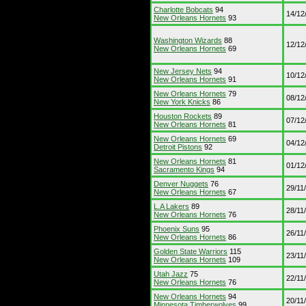
Charlotte Bobcats
94
14/12
New Orleans Hornets
93
Washington Wizards
88
12/12
New Orleans Hornets
69
New Jersey Nets
94
10/12
New Orleans Hornets
91
New Orleans Hornets
79
08/12
New York Knicks
86
Houston Rockets
89
07/12
New Orleans Hornets
81
New Orleans Hornets
69
04/12
Detroit Pistons
92
New Orleans Hornets
81
01/12
Sacramento Kings
94
Denver Nuggets
76
29/11
New Orleans Hornets
67
L.A Lakers
89
28/11
New Orleans Hornets
76
Phoenix Suns
95
26/11
New Orleans Hornets
86
Golden State Warriors
115
23/11
New Orleans Hornets
109
Utah Jazz
75
22/11
New Orleans Hornets
76
New Orleans Hornets
94
20/11
Minnesota Timberwolves
99