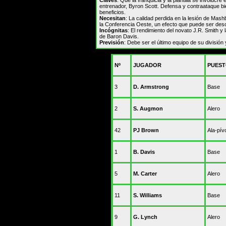
Claves
: Que la franquicia y la plantilla se involucre
entrenador, Byron Scott. Defensa y contraataque bi
beneficios.
Necesitan
: La calidad perdida en la lesión de Mas
la Conferencia Oeste, un efecto que puede ser deso
Incógnitas
: El rendimiento del novato J.R. Smith y 
de Baron Davis.
Previsión
: Debe ser el último equipo de su división 
Nº
JUGADOR
PUES
3
D. Armstrong
Base
2
S. Augmon
Alero
42
PJ Brown
Ala-pív
1
B. Davis
Base
5
M. Carter
Alero
11
S. Williams
Base
9
G. Lynch
Alero