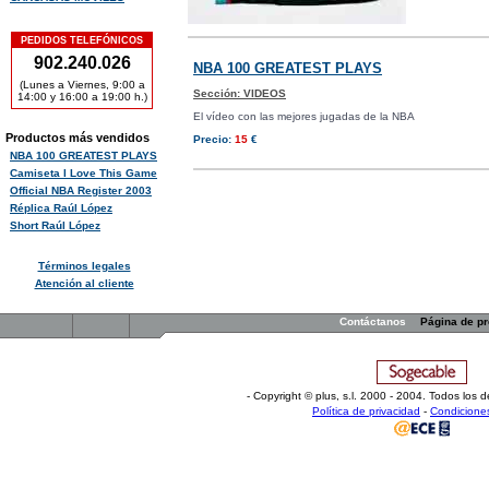
PEDIDOS TELEFÓNICOS
902.240.026
NBA 100 GREATEST PLAYS
(Lunes a Viernes, 9:00 a
Sección:
VIDEOS
14:00 y 16:00 a 19:00 h.)
El vídeo con las mejores jugadas de la NBA
Productos más vendidos
Precio:
15
€
NBA 100 GREATEST PLAYS
Camiseta I Love This Game
Official NBA Register 2003
Réplica Raúl López
Short Raúl López
Términos legales
Atención al cliente
Contáctanos
Página de p
- Copyright © plus, s.l
.
2000 - 2004. Todos los d
Política de privacidad
-
Condicione