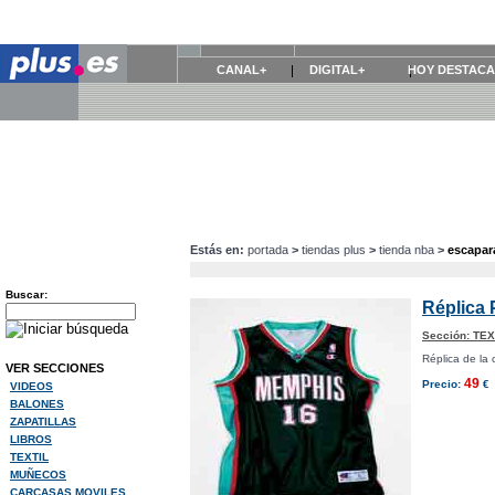
CANAL+
DIGITAL+
HOY DESTAC
Estás en:
portada
>
tiendas plus
>
tienda nba
>
escapar
Buscar:
Réplica 
Sección:
TEX
Réplica de la
VER SECCIONES
49
Precio:
€
VIDEOS
BALONES
ZAPATILLAS
LIBROS
TEXTIL
MUÑECOS
CARCASAS MOVILES