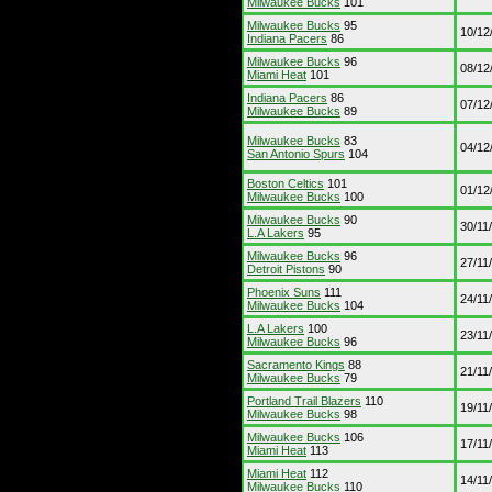
Milwaukee Bucks
101
Milwaukee Bucks
95
10/12
Indiana Pacers
86
Milwaukee Bucks
96
08/12
Miami Heat
101
Indiana Pacers
86
07/12
Milwaukee Bucks
89
Milwaukee Bucks
83
04/12
San Antonio Spurs
104
Boston Celtics
101
01/12
Milwaukee Bucks
100
Milwaukee Bucks
90
30/11
L.A Lakers
95
Milwaukee Bucks
96
27/11
Detroit Pistons
90
Phoenix Suns
111
24/11
Milwaukee Bucks
104
L.A Lakers
100
23/11
Milwaukee Bucks
96
Sacramento Kings
88
21/11
Milwaukee Bucks
79
Portland Trail Blazers
110
19/11
Milwaukee Bucks
98
Milwaukee Bucks
106
17/11
Miami Heat
113
Miami Heat
112
14/11
Milwaukee Bucks
110