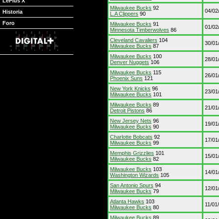
LePlus X
Milwaukee Bucks
92
04/02
Historia
L.A Clippers
90
Foro
Milwaukee Bucks
91
01/02
Minnesota Timberwolves
86
Cleveland Cavaliers
104
30/01
Milwaukee Bucks
87
Milwaukee Bucks
100
28/01
Denver Nuggets
106
Milwaukee Bucks
115
26/01
Phoenix Suns
121
New York Knicks
96
23/01
Milwaukee Bucks
101
Milwaukee Bucks
89
21/01
Detroit Pistons
86
New Jersey Nets
96
19/01
Milwaukee Bucks
90
Charlotte Bobcats
92
17/01
Milwaukee Bucks
99
Memphis Grizzlies
101
15/01
Milwaukee Bucks
82
Milwaukee Bucks
103
14/01
Washington Wizards
105
San Antonio Spurs
94
12/01
Milwaukee Bucks
79
Atlanta Hawks
103
11/01
Milwaukee Bucks
80
Milwaukee Bucks
89