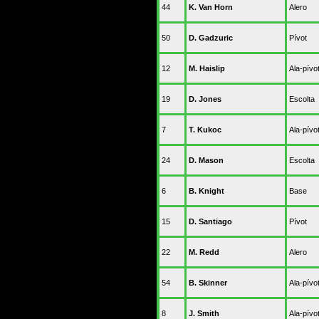
44
K. Van Horn
Alero
50
D. Gadzuric
Pívot
12
M. Haislip
Ala-pívo
19
D. Jones
Escolta
7
T. Kukoc
Ala-pívo
24
D. Mason
Escolta
6
B. Knight
Base
15
D. Santiago
Pívot
22
M. Redd
Alero
54
B. Skinner
Ala-pívo
8
J. Smith
Ala-pívo