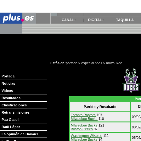
CANAL+
DIGITAL+
TAQUILLA
Estàs en:
portada
>
especial nba+
>
milwaukee
Portada
Noticias
Vídeos
Resultados
Par
Clasificaciones
Partido y Resultado
D
Retransmisiones
Toronto Raptors
107
09/02
Milwaukee Bucks
110
Pau Gasol
Milwaukee Bucks
121
Raúl López
08/02
Boston Celtics
97
La opinión de Daimiel
Washington Wizards
112
05/02
Milwaukee Bucks
94