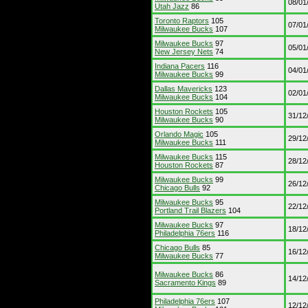
08/01
Utah Jazz
86
Toronto Raptors
105
07/01
Milwaukee Bucks
107
Milwaukee Bucks
97
05/01
New Jersey Nets
74
Indiana Pacers
116
04/01
Milwaukee Bucks
99
Dallas Mavericks
123
02/01
Milwaukee Bucks
104
Houston Rockets
105
31/12
Milwaukee Bucks
90
Orlando Magic
105
29/12
Milwaukee Bucks
111
Milwaukee Bucks
115
28/12
Houston Rockets
87
Milwaukee Bucks
99
26/12
Chicago Bulls
92
Milwaukee Bucks
95
22/12
Portland Trail Blazers
104
Milwaukee Bucks
97
18/12
Philadelphia 76ers
116
Chicago Bulls
85
16/12
Milwaukee Bucks
77
Milwaukee Bucks
86
14/12
Sacramento Kings
89
Philadelphia 76ers
107
12/12