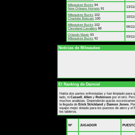
Milwaukee Bucks
94
13/11
New Orleans Hornets
91
Milwaukee Bucks
102
10/11
Charlotte Bobcats
100
Milwaukee Bucks
102
06/11
Cleveland Cavaliers
88
Orlando Magic
93
03/11
Milwaukee Bucks
92
Noticias de Milwaukee
El Ranking de Daimiel
Había dos partes enfrentadas y han limpiado para 
lado, ni
Cassell
,
Allen
y
Robinson
por el otro. Pe
muchos analistas. Dependerán quizás excesivamen
la llegada de
Erick Strickland
y
Damon Jones
. Pe
equipo mejor dotado para los puestos de alero y el 
los tableros.
Nº
JUGADOR
PUEST