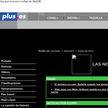
hay que buscar el codigo de WebDB
CANAL+
DIGITAL+
TAQUILLA
Estás en:
portada
>
deportes
>
especial nba+
Portada
LAS NO
Noticias
Vídeos
Resultados
Denver
Clasificaciones
El primero en caer. Bzdelik cumple los plaz
Retransmisiones
Algo pasa con Melo. Anthony metido en otro 
barrio
Pau Gasol
Raúl López
NOTICIAS POR EQUIPO
La opinión de Daimiel