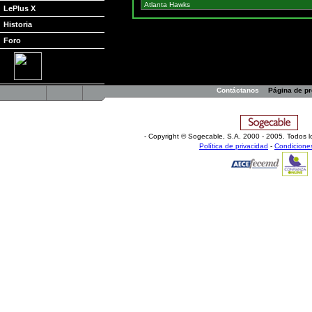
LePlus X
Historia
Foro
Contáctanos
Página de p
- Copyright © Sogecable, S.A
.
2000 - 2005. Todos l
Política de privacidad
-
Condicione