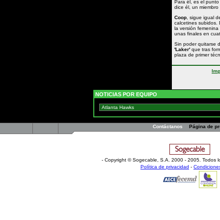
Para él, es el punt
dice él, un miembro
Coop
, sigue igual 
calcetines subidos. 
la versión femenina
unas finales en cua
Sin poder quitarse 
'Laker'
que tras for
plaza de primer técn
Imp
NOTICIAS POR EQUIPO
Contáctanos
Página de p
- Copyright © Sogecable, S.A
.
2000 - 2005. Todos l
Política de privacidad
-
Condicione