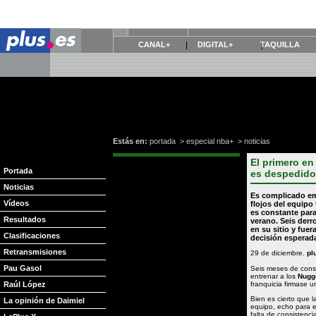
CANAL+
DIGITAL+
TAQUILLA
Estás en:
portada
>
especial nba+
>
noticias
El primero en
Portada
es despedido
Noticias
Es complicado em
Vídeos
flojos del equipo 
es constante para
Resultados
verano. Seis derr
en su sitio y fuer
Clasificaciones
decisión esperad
Retransmisiones
29 de diciembre.
pl
Pau Gasol
Seis meses de const
entrenar a los
Nugg
Raúl López
franquicia firmase u
Bien es cierto que 
La opinión de Daimiel
equipo, echo para e
falta de consistenci