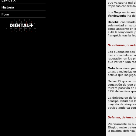
LePlus X
que ya suena mal de 
tropiezos consecuti
Historia
Los
Nugs
están en 
Foro
Vandeweghe
ha de
Bzdelik
, contratad
solemnidad en su pr
como asistente en 
a 46 la temporada p
franquicia tras la l
Ni victorias, ni act
Los buenos modos y
han convertido en u
reputación en los p
que ver con una re
Melo
lleva cinco par
arrastra molestias 
actitud que los jug
De las 15 que acumu
sensación de que el
tercera posición de 
47% de los tiros que
La dejadez en defe
principal virtud era
mayoría de ataques d
equipo ande ya con
Defensa, defensa, d
Precisamente su su
Elegido mejor defe
la palabra 'defensa'