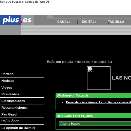
hay que buscar el codigo de WebDB
CANAL+
DIGITAL+
TAQUILLA
Estás en:
portada
>
deportes
>
especial nba+
Portada
LAS NO
Noticias
Vídeos
Resultados
Washington Wizards
Clasificaciones
Dependencia extrema. Largo fin de semana d
Retransmisiones
Pau Gasol
NOTICIAS POR EQUIPO
Raúl López
La opinión de Daimiel