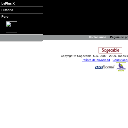
LePlus X
Historia
Foro
Contáctanos
Página de p
- Copyright © Sogecable, S.A
.
2000 - 2005. Todos l
Política de privacidad
-
Condicione