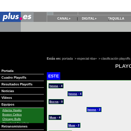
CANAL+
DIGITAL+
TAQUILLA
Estás en:
portada
>
especial nba+
>
clasificación playoff
PLAYO
Portada
ESTE
Cuadro Playoffs
Resultados Playoffs
Indiana
- 4
Noticias
Indiana
- 4
Vídeos
Boston
- 0
Equipos
Indiana
- 2
Atlanta Hawks
Boston Celtics
Miami
- 4
Chicago Bulls
Cleveland Cavaliers
Miami
- 2
Retransmisiones
Dallas Mavericks