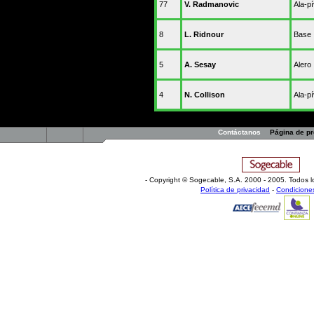
77
V. Radmanovic
Ala-pí
8
L. Ridnour
Base
5
A. Sesay
Alero
4
N. Collison
Ala-pí
Contáctanos
Página de p
- Copyright © Sogecable, S.A
.
2000 - 2005. Todos l
Política de privacidad
-
Condicione