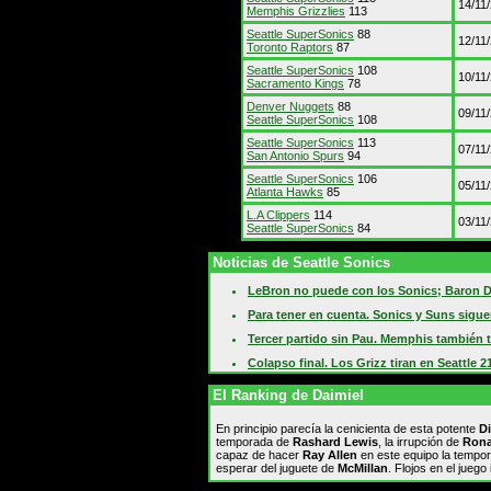
14/11
Memphis Grizzlies
113
Seattle SuperSonics
88
12/11
Toronto Raptors
87
Seattle SuperSonics
108
10/11
Sacramento Kings
78
Denver Nuggets
88
09/11
Seattle SuperSonics
108
Seattle SuperSonics
113
07/11
San Antonio Spurs
94
Seattle SuperSonics
106
05/11
Atlanta Hawks
85
L.A Clippers
114
03/11
Seattle SuperSonics
84
Noticias de Seattle Sonics
LeBron no puede con los Sonics; Baron Da
Para tener en cuenta. Sonics y Suns sigu
Tercer partido sin Pau. Memphis también 
Colapso final. Los Grizz tiran en Seattle 
El Ranking de Daimiel
En principio parecía la cenicienta de esta potente
Di
temporada de
Rashard Lewis
, la irrupción de
Rona
capaz de hacer
Ray Allen
en este equipo la tempo
esperar del juguete de
McMillan
. Flojos en el juego