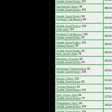
Seattle SuperSonics
107
San Antonio Spurs
96
08/12
Seattle SuperSonics
102
Seattle SuperSonics
99
04/12
Portland Trail Blazers
89
Seattle SuperSonics
129
01/12
Utah Jazz
119
Portland Trail Blazers
100
30/11
Seattle SuperSonics
94
Seattle SuperSonics
103
28/11
Indiana Pacers
95
Seattle SuperSonics
92
26/11
New Jersey Nets
79
Memphis Grizzlies
84
24/11
Seattle SuperSonics
93
Minnesota Timberwolves
92
23/11
Seattle SuperSonics
103
Boston Celtics
102
21/11
Seattle SuperSonics
83
Toronto Raptors
94
19/11
Seattle SuperSonics
101
New Jersey Nets
68
17/11
Seattle SuperSonics
79
Philadelphia 76ers
95
16/11
Seattle SuperSonics
103
Seattle SuperSonics
118