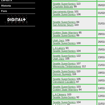
LePlus X
Seattle SuperSonics
113
05/02
Historia
Charlotte Bobcats
99
Foro
Sacramento Kings
101
01/02
Seattle SuperSonics
106
Seattle SuperSonics
84
31/01
San Antonio Spurs
103
Golden State Warriors
85
28/01
Seattle SuperSonics
88
Utah Jazz
109
26/01
Seattle SuperSonics
100
L.A Lakers
93
25/01
Seattle SuperSonics
104
Seattle SuperSonics
122
23/01
Utah Jazz
105
Seattle SuperSonics
107
21/01
Minnesota Timberwolves
112
Seattle SuperSonics
110
18/01
Denver Nuggets
116
Seattle SuperSonics
105
16/01
Cleveland Cavaliers
97
Seattle SuperSonics
103
14/01
Golden State Warriors
84
L.A Clippers
103
12/01
Seattle SuperSonics
92
Seattle SuperSonics
104
11/01