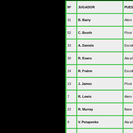
Nº
JUGADOR
PUE
31
B. Barry
Alero
52
C. Booth
Pívot
33
A. Daniels
Escol
30
R. Evans
Ala-pí
24
R. Frahm
Escol
13
J. James
Pívot
7
R. Lewis
Alero
22
R. Murray
Base
9
V. Potapenko
Ala-pí