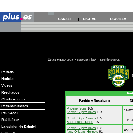
CANAL+
DIGITAL+
TAQUILLA
Estàs en:
portada
>
especial nba+
>
seattle sonics
Portada
Noticias
Vídeos
Resultados
Par
Clasificaciones
Partido y Resultado
D
Retransmisiones
Phoenix Suns
105
11/02
Seattle SuperSonics
113
Pau Gasol
Seattle SuperSonics
115
Raúl López
10/02
Sacramento Kings
107
La opinión de Daimiel
Seattle SuperSonics
108
08/02
New Orleans Hornets
91