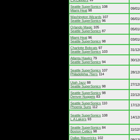
L.A Clippers
99
Seattle SuperSonics
108
09/01
Miami Heat
98
Washington Wizards
107
06/01
Seattle SuperSonics
96
Orlando Magic
105
05/01
Seattle SuperSonics
87
Miami Heat
96
03/01
Seattle SuperSonics
98
Charlotte Bobcats
97
31/12
Seattle SuperSonics
103
Atlanta Hawks
79
30/12
Seattle SuperSonics
94
Seattle SuperSonics
107
28/12
Philadelphia 76ers
114
Utah Jazz
88
27/12
Seattle SuperSonics
98
Seattle SuperSonics
98
22/12
Denver Nuggets
83
Seattle SuperSonics
110
17/12
Phoenix Suns
112
Seattle SuperSonics
108
14/12
L.A Lakers
93
Seattle SuperSonics
84
11/12
Boston Celtics
98
Dallas Mavericks
102
09/12