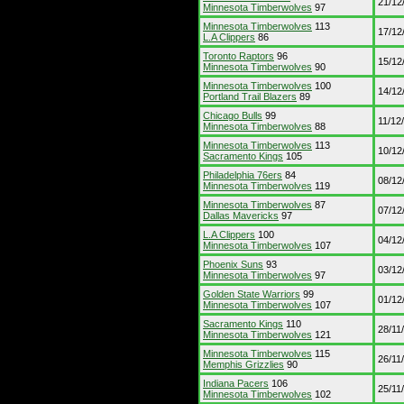
21/12
Minnesota Timberwolves
97
Minnesota Timberwolves
113
17/12
L.A Clippers
86
Toronto Raptors
96
15/12
Minnesota Timberwolves
90
Minnesota Timberwolves
100
14/12
Portland Trail Blazers
89
Chicago Bulls
99
11/12
Minnesota Timberwolves
88
Minnesota Timberwolves
113
10/12
Sacramento Kings
105
Philadelphia 76ers
84
08/12
Minnesota Timberwolves
119
Minnesota Timberwolves
87
07/12
Dallas Mavericks
97
L.A Clippers
100
04/12
Minnesota Timberwolves
107
Phoenix Suns
93
03/12
Minnesota Timberwolves
97
Golden State Warriors
99
01/12
Minnesota Timberwolves
107
Sacramento Kings
110
28/11
Minnesota Timberwolves
121
Minnesota Timberwolves
115
26/11
Memphis Grizzlies
90
Indiana Pacers
106
25/11
Minnesota Timberwolves
102