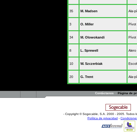
35
M. Madsen
Ala-p
3
O. Miller
Pívot
34
M. Olowokandi
Pívot
8
L. Sprewell
Alero
10
W. Szczerbiak
Escol
20
G. Trent
Ala-p
Contáctanos
Página de p
- Copyright © Sogecable, S.A
.
2000 - 2005. Todos l
Política de privacidad
-
Condicione