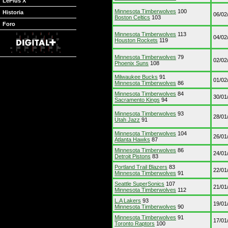
LePlus X
Minnesota Timberwolves
100
Historia
06/02
Boston Celtics
103
Foro
Minnesota Timberwolves
113
04/02
Houston Rockets
119
Minnesota Timberwolves
79
02/02
Phoenix Suns
108
Milwaukee Bucks
91
01/02
Minnesota Timberwolves
86
Minnesota Timberwolves
84
30/01
Sacramento Kings
94
Minnesota Timberwolves
93
28/01
Utah Jazz
91
Minnesota Timberwolves
104
26/01
Atlanta Hawks
87
Minnesota Timberwolves
86
24/01
Detroit Pistons
83
Portland Trail Blazers
83
22/01
Minnesota Timberwolves
91
Seattle SuperSonics
107
21/01
Minnesota Timberwolves
112
L.A Lakers
93
19/01
Minnesota Timberwolves
90
Minnesota Timberwolves
91
17/01
Toronto Raptors
100