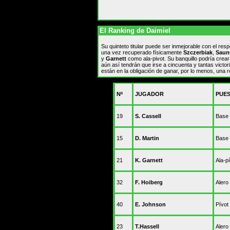
El Ranking de Daimiel
Su quinteto titular puede ser inmejorable con el res
una vez recuperado físicamente
Szczerbiak
,
Saun
y
Garnett
como ala-pivot. Su banquillo podría crea
aún así tendrán que irse a cincuenta y tantas vict
están en la obligación de ganar, por lo menos, una
Nº
JUGADOR
PUE
19
S. Cassell
Base
15
D. Martin
Base
21
K. Garnett
Ala-p
32
F. Hoiberg
Alero
40
E. Johnson
Pívot
23
T.Hassell
Alero