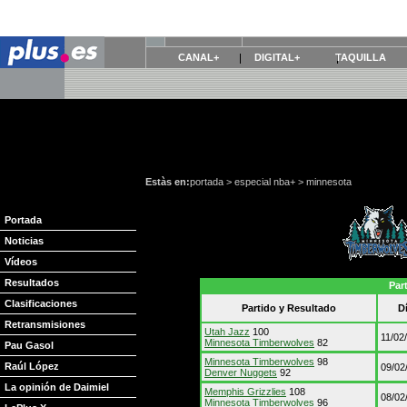
CANAL+
DIGITAL+
TAQUILLA
Estàs en:
portada
>
especial nba+
>
minnesota
Portada
Noticias
Vídeos
Resultados
Par
Clasificaciones
Partido y Resultado
D
Retransmisiones
Utah Jazz
100
11/02
Minnesota Timberwolves
82
Pau Gasol
Minnesota Timberwolves
98
Raúl López
09/02
Denver Nuggets
92
La opinión de Daimiel
Memphis Grizzlies
108
08/02
Minnesota Timberwolves
96