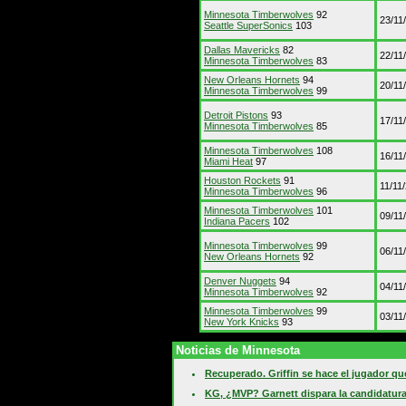
Minnesota Timberwolves
92
23/11
Seattle SuperSonics
103
Dallas Mavericks
82
22/11
Minnesota Timberwolves
83
New Orleans Hornets
94
20/11
Minnesota Timberwolves
99
Detroit Pistons
93
17/11
Minnesota Timberwolves
85
Minnesota Timberwolves
108
16/11
Miami Heat
97
Houston Rockets
91
11/11
Minnesota Timberwolves
96
Minnesota Timberwolves
101
09/11
Indiana Pacers
102
Minnesota Timberwolves
99
06/11
New Orleans Hornets
92
Denver Nuggets
94
04/11
Minnesota Timberwolves
92
Minnesota Timberwolves
99
03/11
New York Knicks
93
Noticias de Minnesota
Recuperado. Griffin se hace el jugador q
KG, ¿MVP? Garnett dispara la candidatura 