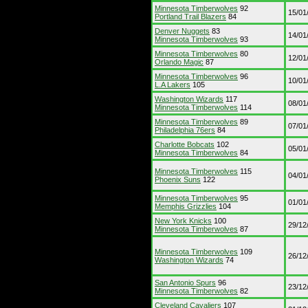
Minnesota Timberwolves
92
15/01
Portland Trail Blazers
84
Denver Nuggets
83
14/01
Minnesota Timberwolves
93
Minnesota Timberwolves
80
12/01
Orlando Magic
87
Minnesota Timberwolves
96
10/01
L.A Lakers
105
Washington Wizards
117
08/01
Minnesota Timberwolves
114
Minnesota Timberwolves
89
07/01
Philadelphia 76ers
84
Charlotte Bobcats
102
05/01
Minnesota Timberwolves
84
Minnesota Timberwolves
115
04/01
Phoenix Suns
122
Minnesota Timberwolves
95
01/01
Memphis Grizzlies
104
New York Knicks
100
29/12
Minnesota Timberwolves
87
Minnesota Timberwolves
109
26/12
Washington Wizards
74
San Antonio Spurs
96
23/12
Minnesota Timberwolves
82
Cleveland Cavaliers
107