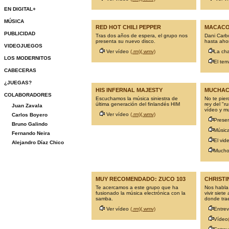
EN DIGITAL+
MÚSICA
RED HOT CHILI PEPPER
MACAC
PUBLICIDAD
Tras dos años de espera, el grupo nos
Dani Carbo
presenta su nuevo disco.
hasta ahora
VIDEOJUEGOS
Ver vídeo
(.rm)
(.wmv)
La cha
LOS MODERNITOS
El tem
CABECERAS
¿JUEGAS?
HIS INFERNAL MAJESTY
MUCHAC
COLABORADORES
Escuchamos la música siniestra de
No te pierd
última generación del finlandés HIM
rey del "r
Juan Zavala
vídeo y m
Ver vídeo
(.rm)
(.wmv)
Carlos Boyero
Prese
Bruno Galindo
Música
Fernando Neira
El vid
Alejandro Díaz Chico
Mucho
MUY RECOMENDADO: ZUCO 103
CHRISTI
Te acercamos a este grupo que ha
Nos habla
fusionado la música electrónica con la
vivir siet
samba.
donde trae
Ver vídeo
(.rm)
(.wmv)
Entrev
Vídeo