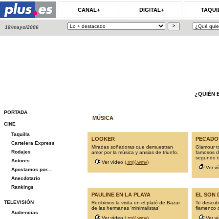
CANAL+
DIGITAL+
TAQUI
18/mayo/2006
¿QUIÉN 
PORTADA
MÚSICA
CINE
Taquilla
LOOKER
PECADO
Cartelera Express
Miradas soñadoras que demuestran
Glamour to
Rodajes
amor por la música y ansias de triunfo.
famosos d
segundo t
Actores
Ver vídeo
(.rm)
(.wmv)
Ver v
Apostamos por...
Anecdotario
Rankings
PAULINE EN LA PLAYA
EL SON 
TELEVISIÓN
Recibimos la visita en el plató de Bazar
Te descub
de las hermanas 'minimalistas'
flamenco 
Audiencias
Ver vídeo
(.rm)
(.wmv)
Ver v