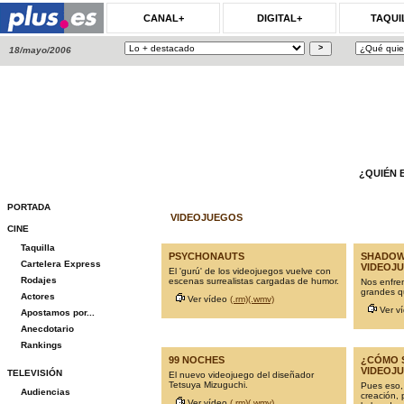
CANAL+
DIGITAL+
TAQUI
18/mayo/2006
¿QUIÉN 
PORTADA
VIDEOJUEGOS
CINE
Taquilla
PSYCHONAUTS
SHADOW
Cartelera Express
VIDEOJ
El 'gurú' de los videojuegos vuelve con
Rodajes
escenas surrealistas cargadas de humor.
Nos enfre
grandes q
Actores
Ver vídeo
(.rm)
(.wmv)
Ver v
Apostamos por...
Anecdotario
Rankings
99 NOCHES
¿CÓMO 
VIDEOJ
TELEVISIÓN
El nuevo videojuego del diseñador
Tetsuya Mizuguchi.
Pues eso,
Audiencias
creación, 
Ver vídeo
(.rm)
(.wmv)