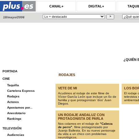
CANAL+
DIGITAL+
TAQUI
18/mayo/2006
¿QUIÉN 
PORTADA
RODAJES
CINE
Taquilla
VETE DE MI
LOS BO
Cartelera Express
Acudimos al rodaje de este filme de
El rodaje
Rodajes
Víctor García León que incluye un lío de
televisiva
familia y que protagonizan 'dos' Juan
ambientad
Actores
Diegos.
Apostamos por...
Anecdotario
UN RODAJE ANDALUZ CON
PROTAGONISTA DE PARLA
Rankings
Nos colamos en el rodaje de
"Cabeza
de perro"
, filme protagonizado por
TELEVISIÓN
Juanjo Ballesta. En su nuevo personaje
da vida a un chico con problemas
Audiencias
neurológicos.