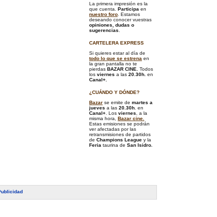
La primera impresión es la
que cuenta.
Participa
en
nuestro foro
. Estamos
deseando conocer vuestras
opiniones, dudas o
sugerencias
.
CARTELERA EXPRESS
Si quieres estar al día de
todo lo que se estrena
en
la gran pantalla no te
pierdas
BAZAR CINE.
Todos
los
viernes
a las
20.30h.
en
Canal+.
¿CUÁNDO Y DÓNDE?
Bazar
se emite de
martes a
jueves
a las
20.30h
. en
Canal+
. Los
viernes
, a la
misma hora,
Bazar cine.
Estas emisiones se podrán
ver afectadas por las
retransmisiones de partidos
de
Champions League
y la
Feria
taurina de
San Isidro.
Publicidad