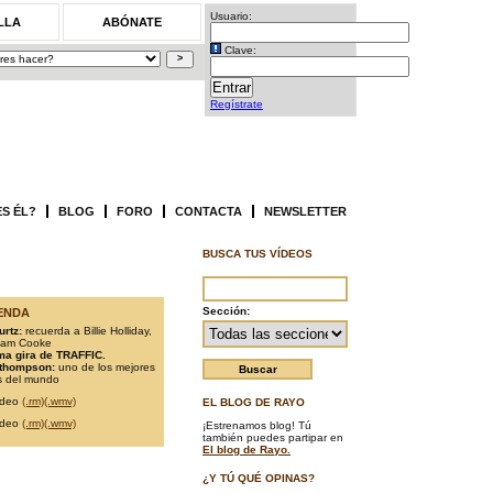
Usuario:
LLA
ABÓNATE
Clave:
Regístrate
ES ÉL?
BLOG
FORO
CONTACTA
NEWSLETTER
BUSCA TUS VÍDEOS
Sección:
ENDA
urtz:
recuerda a Billie Holliday,
Sam Cooke
ma gira de TRAFFIC.
 thompson:
uno de los mejores
as del mundo
ídeo
(.rm)
(.wmv)
EL BLOG DE RAYO
ídeo
(.rm)
(.wmv)
¡Estrenamos blog! Tú
también puedes partipar en
El blog de Rayo.
¿Y TÚ QUÉ OPINAS?