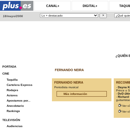
CANAL+
DIGITAL+
TAQUI
18/mayo/2006
¿QUIÉN 
PORTADA
FERNANDO NEIRA
CINE
Taquilla
FERNANDO NEIRA
RECOMI
Cartelera Express
Periodista musical
-
Dayna K
Rodajes
Prince o 
-
DvD últi
Más información
Actores
-
Richard
guitarrist
Apostamos por...
Anecdotario
Ver v
Rankings
Ver v
TELEVISIÓN
Audiencias