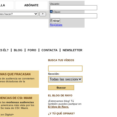
Usuario:
LLA
ABÓNATE
Clave:
Regístrate
ES ÉL?
BLOG
FORO
CONTACTA
NEWSLETTER
BUSCA TUS VÍDEOS
Sección:
MAS QUE FRACASAN
s de audiencia se convierten
ras dictaduras de la
EL BLOG DE RAYO
IENCIAS DE CSI: MIAMI
¡Estrenamos blog! Tú
s las
morbosas audiencias
también puedes partipar en
e americana más vista por los
El blog de Rayo.
Se trata de CSI: Miami.
¿Y TÚ QUÉ OPINAS?
i
en Digital+