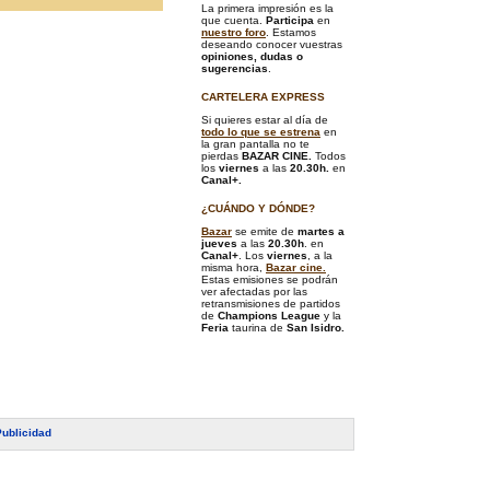
La primera impresión es la
que cuenta.
Participa
en
nuestro foro
. Estamos
deseando conocer vuestras
opiniones, dudas o
sugerencias
.
CARTELERA EXPRESS
Si quieres estar al día de
todo lo que se estrena
en
la gran pantalla no te
pierdas
BAZAR CINE.
Todos
los
viernes
a las
20.30h.
en
Canal+.
¿CUÁNDO Y DÓNDE?
Bazar
se emite de
martes a
jueves
a las
20.30h
. en
Canal+
. Los
viernes
, a la
misma hora,
Bazar cine.
Estas emisiones se podrán
ver afectadas por las
retransmisiones de partidos
de
Champions League
y la
Feria
taurina de
San Isidro.
Publicidad