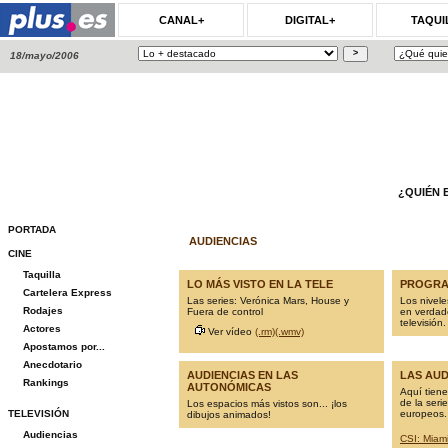
CANAL+
DIGITAL+
TAQUI
18/mayo/2006
¿QUIÉN 
PORTADA
AUDIENCIAS
CINE
Taquilla
LO MÁS VISTO EN LA TELE
PROGRA
Cartelera Express
Las series: Verónica Mars, House y
Los nivele
Rodajes
Fuera de control
en verdade
televisión.
Actores
Ver vídeo
(.rm)
(.wmv)
Apostamos por...
Anecdotario
AUDIENCIAS EN LAS
LAS AUD
Rankings
AUTONÓMICAS
Aquí tiene
de la seri
Los espacios más vistos son... ¡los
TELEVISIÓN
europeos. 
dibujos animados!
Audiencias
CSI: Miam