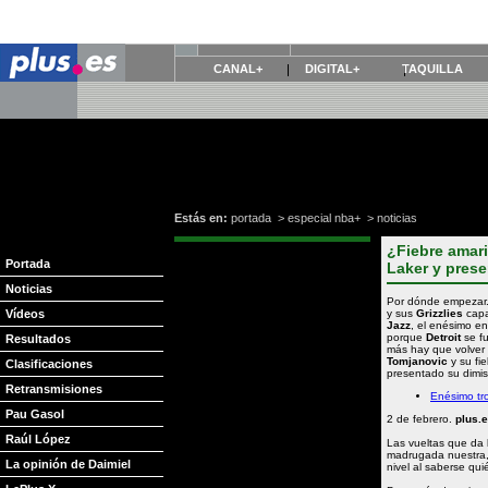
CANAL+
DIGITAL+
TAQUILLA
Estás en:
portada
>
especial nba+
>
noticias
¿Fiebre amar
Portada
Laker y prese
Noticias
Por dónde empezar.
Vídeos
y sus
Grizzlies
capa
Jazz
, el enésimo e
porque
Detroit
se fu
Resultados
más hay que volver 
Tomjanovic
y su fi
Clasificaciones
presentado su dimis
Retransmisiones
Enésimo tr
Pau Gasol
2 de febrero.
plus.
Raúl López
Las vueltas que da l
madrugada nuestra
La opinión de Daimiel
nivel al saberse qui