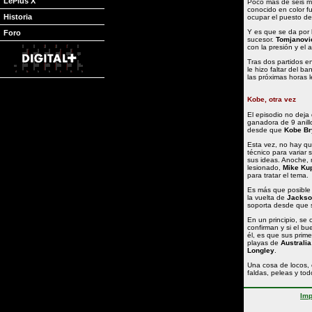
LePlus X
Poco más de seis m
conocido en color f
Historia
ocupar el puesto de 
Y es que se da por 
Foro
sucesor.
Tomjanovi
con la presión y el 
Tras dos partidos en
le hizo faltar del b
las próximas horas 
Kobe, otra vez
El episodio no deja 
ganadora de 9 anil
desde que
Kobe B
Esta vez, no hay qu
técnico para variar
sus ideas. Anoche, 
lesionado,
Mike Ku
para tratar el tema.
Es más que posible
la vuelta de
Jackso
soporta desde que 
En un principio, se
confirman y si el b
él, es que sus prim
playas de
Australia
Longley
.
Una cosa de locos, 
faldas, peleas y to
Imp