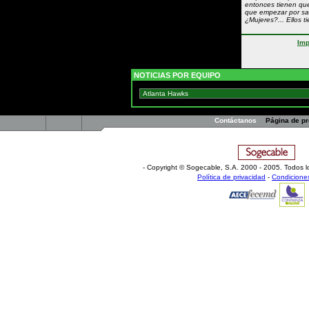
entonces tienen que
que empezar por sa
¿Mujeres?... Ellos t
Imp
NOTICIAS POR EQUIPO
Contáctanos
Página de p
- Copyright © Sogecable, S.A
.
2000 - 2005. Todos l
Política de privacidad
-
Condicione