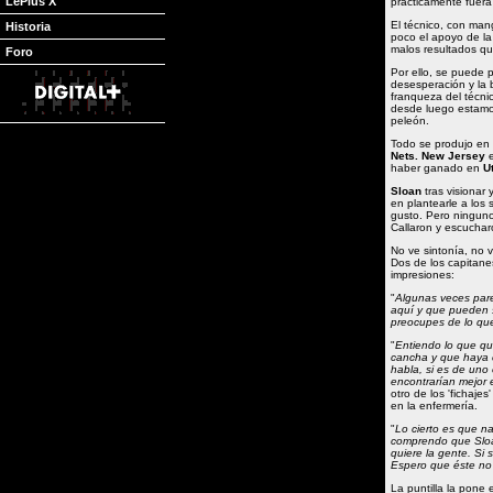
LePlus X
prácticamente fuera
El técnico, con man
Historia
poco el apoyo de la 
malos resultados q
Foro
Por ello, se puede p
desesperación y la 
franqueza del técni
desde luego estamos
peleón.
Todo se produjo en 
Nets. New Jersey
e
haber ganado en
U
Sloan
tras visionar
en plantearle a los 
gusto. Pero ninguno 
Callaron y escuchar
No ve sintonía, no 
Dos de los capitane
impresiones:
"
Algunas veces par
aquí y que pueden s
preocupes de lo que 
"
Entiendo lo que qu
cancha y que haya 
habla, si es de uno
encontrarían mejor 
otro de los 'fichaj
en la enfermería.
"
Lo cierto es que n
comprendo que Sloa
quiere la gente. Si 
Espero que éste no
La puntilla la pone