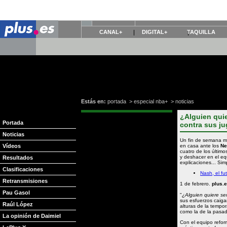
CANAL+
DIGITAL+
TAQUILLA
Estás en:
portada
>
especial nba+
>
noticias
¿Alguien quie
Portada
contra sus j
Noticias
Un fin de semana má
Vídeos
en casa ante los
Ne
cuatro de los último
y deshacer en el eq
Resultados
explicaciones... Sim
Clasificaciones
Nash, el fu
Retransmisiones
1 de febrero.
plus.
Pau Gasol
"
¿Alguien quiere se
sus esfuerzos caig
Raúl López
alturas de la tempor
como la de la pasad
La opinión de Daimiel
Con el equipo refor