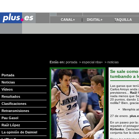
CANAL+
DIGITAL+
TAQUILLA
Estás en:
portada
>
especial nba+
>
noticias
Se sale como t
Portada
tumbando a l
Noticias
Las ganas que tení
Vídeos
Carlos Arroyo anda
previsiones...
Raúl
f
nada menos que Sea
Resultados
20 puntos, dando 11
rodilla? Bien, gracia
Clasificaciones
Memphis at
Retransmisiones
27 de enero.
plus.
Pau Gasol
En un paseo por la 
Raúl López
reparten el protagon
Kirilenko.
Ciertame
La opinión de Daimiel
conjunta fue la cla