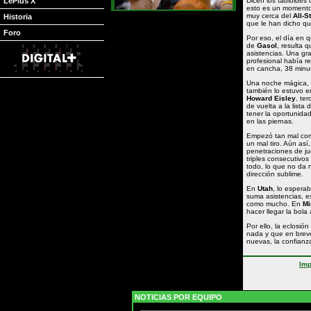
LePlus X
Dicen los tabloides
esto es un momento
muy cerca del
All-S
Historia
que le han dicho qu
Foro
Por eso, el día en q
de
Gasol
, resulta 
asistencias. Una gr
profesional había r
en cancha, 38 minu
Una noche mágica, 
también lo estuvo e
Howard Eisley
, te
de vuelta a la list
tener la oportunida
en las piernas.
Empezó tan mal com
un mal tiro. Aún así
penetraciones de ju
triples consecutivo
todo, lo que no da 
dirección sublime.
En
Utah
, lo esper
suma asistencias, es
como mucho. En
Mi
hacer llegar la bol
Por ello, la eclosió
nada y que en brev
nuevas, la confianza
Imp
NOTICIAS POR EQUIPO