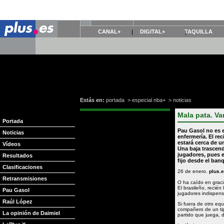
CANAL+
DIGITAL+
TAQUILLA
Estás en:
portada
>
especial nba+
>
noticias
Mala pata. V
Portada
Pau Gasol
no es 
Noticias
enfermería. El rec
estará cerca de u
Vídeos
Una baja trascend
jugadores, pues e
Resultados
fijo desde el banq
Clasificaciones
26 de enero.
plus.
Retransmisiones
O ha caído en grac
El brasileño, recién
Pau Gasol
jugadores indispen
Raúl López
Si fuera de otro eq
compañero de un t
La opinión de Daimiel
partido que juega, 