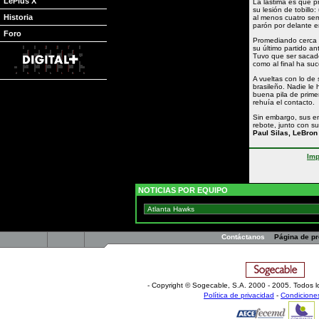
LePlus X
La lástima es que p
su lesión de tobillo
Historia
al menos cuatro se
parón por delante e
Foro
Promediando cerca d
su último partido a
Tuvo que ser sacad
como al final ha su
A vueltas con lo de
brasileño. Nadie le
buena pila de prime
rehuía el contacto.
Sin embargo, sus ené
rebote, junto con su
Paul Silas, LeBron
Imp
NOTICIAS POR EQUIPO
Contáctanos
Página de p
- Copyright © Sogecable, S.A
.
2000 - 2005. Todos l
Política de privacidad
-
Condicione