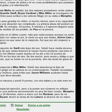
cieron, a base de pelea y fe en unas posibilidades que pasaban
al golpe y la ralentización.
nzi Wells
de partida, los dos mejores anotadores -entre ambos
Stromile
Swift, Bryan Cardinal
y
Mike Miller
se encargaron de
os Grizz para tumbar a los veloces Magic en su visita a
Memphis
.
 para guardar en vídeo, ni mucho menos, pero si su capacidad
 una situación tan complicada. La primera plaza del podium se
ift
. Su energía, 18 puntos, 9 rebotes y 3 tapones llegaron para
 la medida de los posible, de
Pau
en la pintura.
 todo en el último cuarto, más que nada porque aunque no ande
ad con vistas al aro, lo cierto es que sus rivales,
Kelvin Cato
y
oco es que sean de lo mejorcito. Así que por ahí empezó a
mphis.
trapunto de
Swift
más lejos del aro. Volvió hace media docena
s de que varias lesiones le hayan hecho perderse casi todo el
En los últimos cuatro duelos se ha ido a los 10 puntos de
% en los tiros de tres. No tira mucho, pero anota y obliga a que
esto, que su fuerte no es la puntería, sino las dosis de garra de
 especial a
Mike Miller.
Volvió tras abandonar la lista de
l golpe en la cabeza en un entrenamiento. Fratello necesitaba
 y muñeca, para evitar que
Jason Williams
acabase hasta
 que lleva tatuada.
os minutos y anotó 8 puntos, con dos triples y un solo error en
especial atención, pero a la postre sus números no reflejan
o una perfecta sincronización en pos del bien común.
Memphis
as y 19 derrotas, mano a mano con los
Rockets
, pero de no
Bryant
, tienen la sexta de los
Lakers
al alcance de su mano.
rimir
Opinar
Enviar a un amigo
Newsletter