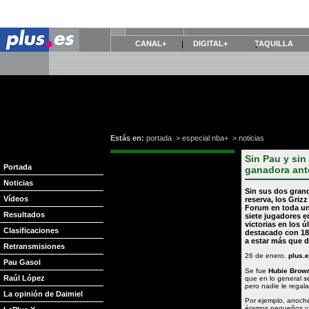
CANAL+
DIGITAL+
TAQUILLA
Estás en:
portada
>
especial nba+
>
noticias
Sin Pau y sin
Portada
ganadora ant
Noticias
Sin sus dos grand
Vídeos
reserva, los
Grizz
Forum
en toda un
Resultados
siete jugadores e
victorias en los ú
Clasificaciones
destacado con 18
a estar más que d
Retransmisiones
26 de enero.
plus.
Pau Gasol
Se fue
Hubie Bro
Raúl López
que en lo general s
pero nadie le regal
La opinión de Daimiel
Por ejemplo, anoche
éramos pequeños y 