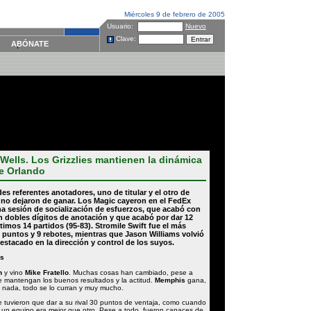
Miércoles 9 de febrero de 2005
Usuario:
Nuevo
Clave:
ABÓNATE
 Wells. Los Grizzlies mantienen la dinámica
e Orlando
es referentes anotadores, uno de titular y el otro de
no dejaron de ganar. Los
Magic
cayeron en el
FedEx
a sesión de socialización de esfuerzos, que acabó con
n dobles dígitos de anotación y que acabó por dar 12
ltimos 14 partidos (95-83).
Stromile Swift
fue el más
 puntos y 9 rebotes, mientras que
Jason Williams
volvió
estacado en la dirección y control de los suyos.
es
wn
y vino
Mike Fratello
. Muchas cosas han cambiado, pese a
e mantengan los buenos resultados y la actitud.
Memphis
gana,
a nada, todo se lo curran y muy mucho.
 tuvieron que dar a su rival 30 puntos de ventaja, como cuando
un equipo era mejor que otro. Pese a todo, fueron capaces de