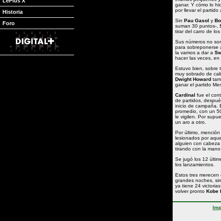
LePlus X
ganar. Y cómo lo hi
por llevar el partido 
Historia
Sin
Pau Gasol
y
Bo
Foro
suman 30 puntos-,
tirar del carro de l
Sus números no son
para sobreponerse a
la vamos a dar a
Sw
hacer las veces, en
Estuvo bien, sobre
muy sobrado de calid
Dwight Howard
tamp
ganar el partido Me
Cardinal
fue el con
de partidos, despué
inicio de campaña. 
promedio, con un 50
le vigilen. Por supu
un aro a otro.
Por último, mención
lesionados por aque
alguien con cabeza
tirando con la mano
Se jugó los 12 últim
los lanzamientos.
Estos tres merecen 
grandes noches, sin
ya tiene 24 victori
volver pronto
Kobe 
Imp