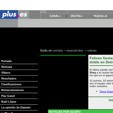
CANAL+
DIGITAL+
TAQUILLA
Estás en:
portada
>
especial nba+
>
noticias
Felices fiest
Portada
doble en Detr
Noticias
El último partido d
Vídeos
Shaq
a la ciudad d
los ojos en el giga
Resultados
31 puntos, 10 rebote
son el equipo más 
Clasificaciones
están avisados.
Retransmisiones
Gana Gaso
Pau Gasol
Imp
Raúl López
La opinión de Daimiel
NOTICIAS POR EQUIPO