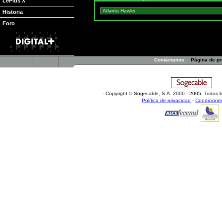
LePlus X
Historia
Foro
Contáctanos
Página de p
- Copyright © Sogecable, S.A
.
2000 - 2005. Todos l
Política de privacidad
-
Condicione