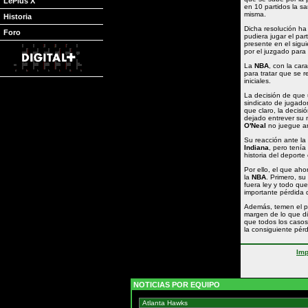
LePlus X
en 10 partidos la s
misma.
Historia
Dicha resolución ha
Foro
pudiera jugar el par
presente en el sigu
por el juzgado para
La
NBA
, con la car
para tratar que se r
iniciales.
La decisión de que 
sindicato de jugador
que claro, la decis
dejado entrever su 
O'Neal
no juegue a
Su reacción ante la
Indiana
, pero tenía
historia del deport
Por ello, el que aho
la
NBA
. Primero, s
fuera ley y todo q
importante pérdida d
Además, temen el p
margen de lo que dic
que todos los casos,
la consiguiente pér
Imp
NOTICIAS POR EQUIPO