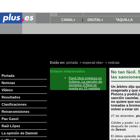
CANAL+
DIGITAL+
TAQUILLA
Estás en:
portada
>
especial nba+
>
noticias
Enlaces relacionados
No tan fácil.
Portada
las sanciones
Papá Noel empieza en
Indiana. La sanción de
Noticias
Jermeine O'Neal se
Un árbitro dijo q
queda en 15 partidos
Vídeos
exagerada y que d
Pistons
y podrá ju
Resultados
sanción cautelar
no quiere que sus
Clasificaciones
tomadas a broma.
volver a estar sin 
Retransmisiones
27 de diciembre.
pl
Pau Gasol
Crédito y poder
. Lo
Raúl López
después de comer, si
de
Detroit
.
La opinión de Daimiel
El último episodio 
que se sube por la p