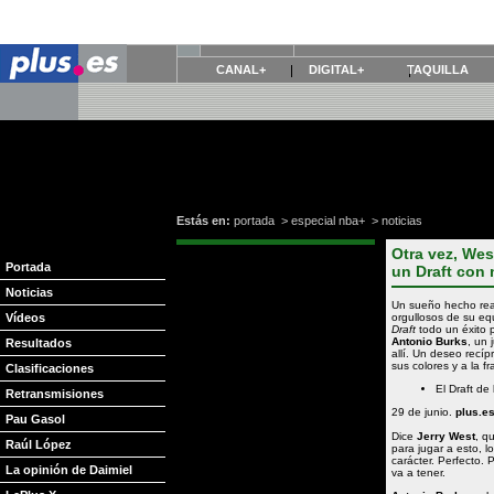
CANAL+
DIGITAL+
TAQUILLA
Estás en:
portada
>
especial nba+
>
noticias
Otra vez, Wes
Portada
un Draft con
Noticias
Un sueño hecho rea
Vídeos
orgullosos de su eq
Draft
todo un éxito 
Antonio Burks
, un 
Resultados
allí. Un deseo recí
sus colores y a la 
Clasificaciones
El Draft de
Retransmisiones
29 de junio.
plus.e
Pau Gasol
Dice
Jerry West
, q
Raúl López
para jugar a esto, l
carácter. Perfecto. 
La opinión de Daimiel
va a tener.