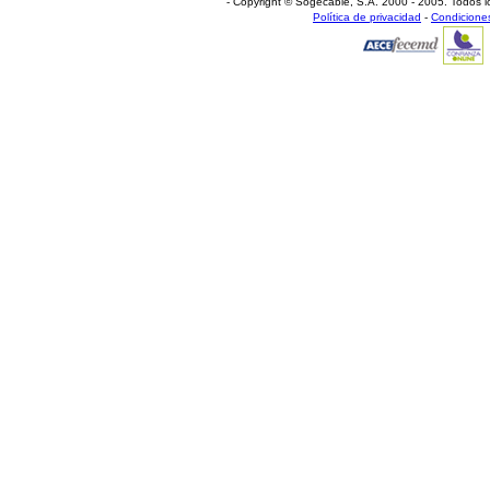
- Copyright © Sogecable, S.A
.
2000 - 2005. Todos l
Política de privacidad
-
Condicione