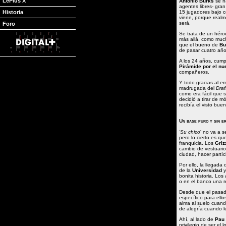
LePlus X
Antonio Burks
se h
agentes libres- gra
Historia
15 jugadores bajo c
viene, porque realm
será.
Foro
Se trata de un héro
más allá, como muc
que el bueno de
Bu
de pasar cuatro añ
A los 24 años, cumpl
Pirámide por el nu
compañeros.
Y todo gracias al 
madrugada del
Draf
como era fácil que 
decidió a tirar de mó
recibía el visto bu
Un base puro y sin e
'Su chico
' no va a s
pero lo cierto es q
franquicia. Los
Griz
cambio de vestuario
ciudad, hacer partí
Por ello, la llegada
de la
Universidad
y
bonita historia. Los
o en el banco una r
Desde que el pasad
específico para ello
alma al suelo cuan
de alegría cuando l
Ahí, al lado de
Pau 
privilegio de ser el