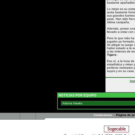
bastante apañaditos
Lo mejor es su extre
anda bastante forni
sus grandes fuertes-
pase. Han sido frec
última campaña.
Además, posee una b
llevado a estar con 
Pero lo que más ha
jugador ya formado,
de plegar su juego a
haber estado a la
a las órdenes de t
Tigers
-.
Eso sí, a la hora de
estadística y miran
perfecto motivador 
suyos y en su casa.
Imp
NOTICIAS POR EQUIPO
Contáctanos
Página de p