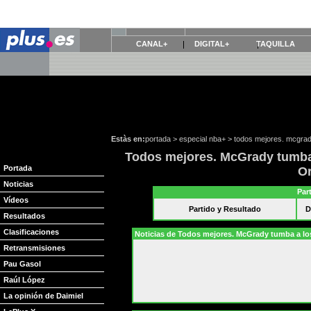
CANAL+
DIGITAL+
TAQUILLA
Estàs en:
portada
>
especial nba+
>
todos mejores. mcgrad
Todos mejores. McGrady tumba 
Portada
O
Noticias
Par
Vídeos
Partido y Resultado
D
Resultados
Clasificaciones
Noticias de Todos mejores. McGrady tumba a lo
Retransmisiones
Pau Gasol
Raúl López
La opinión de Daimiel