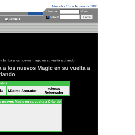
Miércoles 16 de febrero de 2005
Usuario:
Nuevo
Clave:
ABÓNATE
y tumba a los nuevos magic en su vuelta a orlando
a los nuevos Magic en su vuelta a
rlando
tidos
Máximo
ía
Máximo Anotador
Reboteador
21 de enero.
plus.es
s nuevos Magic en su vuelta a Orlando
Él no se quería ir, pero
sus fans tampoco
acaban de quererle
mucho en
Orlando.
Tracy McGrady
volvió a
la que fuera su última
casa antes de partir con
su 'show' para
Houston
.