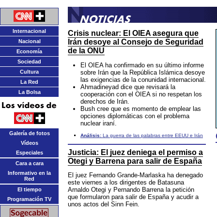
Internacional
Crisis nuclear:
El OIEA asegura que
Irán desoye al Consejo de Seguridad
Nacional
de la ONU
Economía
Sociedad
El OIEA ha confirmado en su último informe
sobre Irán que la República Islámica desoye
Cultura
las exigencias de la conunidad internacional.
La Red
Ahmadineyad dice que revisará la
La Bolsa
cooperación con el OIEA si no respetan los
derechos de Irán.
Bush cree que es momento de emplear las
opciones diplomáticas con el problema
nuclear iraní.
Galería de fotos
Análisis:
La guerra de las palabras entre EEUU e Irán
Vídeos
Justicia:
El juez deniega el permiso a
Especiales
Otegi y Barrena para salir de España
Cara a cara
Informativo en la
El juez Fernando Grande-Marlaska ha denegado
Red
este viernes a los dirigentes de Batasuna
Arnaldo Otegi y Pernando Barrena la petición
El tiempo
que formularon para salir de España y acudir a
Programación TV
unos actos del Sinn Fein.