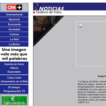
Internacional
Nacional
Economía
Sociedad
Cultura
La Red
La Bolsa
Galería de fotos
Vídeos
Especiales
Seguri
Cara a cara
Informativo en la Red
'La Dama de Elche' dormi
tierra de origen, donde la
temporalmente, durante s
El tiempo
embalado en una caja ex
Programación TV
para su traslado, a prueb
térmicas especiales para
deterioro. La ministra C
escultura antes de empeza
CINTV S.L.