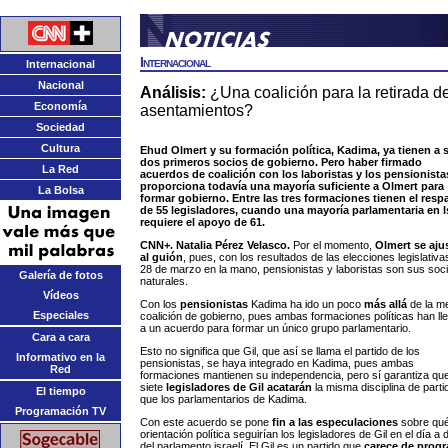
Internacional
Internacional
Nacional
Análisis:
¿Una coalición para la retirada d
Economía
asentamientos?
Sociedad
Cultura
Ehud Olmert y su formación política, Kadima, ya tienen a 
dos primeros socios de gobierno. Pero haber firmado
La Red
acuerdos de coalición con los laboristas y los pensionista
proporciona todavía una mayoría suficiente a Olmert para
La Bolsa
formar gobierno. Entre las tres formaciones tienen el resp
de 55 legisladores, cuando una mayoría parlamentaria en I
requiere el apoyo de 61.
CNN+. Natalia Pérez Velasco.
Por el momento,
Olmert se aju
al guión
, pues, con los resultados de las elecciones legislativa
28 de marzo en la mano, pensionistas y laboristas son sus soc
Galería de fotos
naturales.
Vídeos
Con los
pensionistas
Kadima ha ido un poco
más allá
de la m
Especiales
coalición de gobierno, pues ambas formaciones políticas han ll
a un acuerdo para formar un único grupo parlamentario.
Cara a cara
Esto no significa que Gil, que así se llama el partido de los
Informativo en la
pensionistas, se haya integrado en Kadima, pues ambas
Red
formaciones mantienen su independencia, pero sí garantiza que
siete
legisladores de Gil acatarán
la misma disciplina de parti
El tiempo
que los parlamentarios de Kadima.
Programación TV
Con este acuerdo se pone
fin a las especulaciones
sobre qu
orientación política seguirían los legisladores de Gil en el día a 
del parlamento israelí. El Gil es un partido que
carece de prog