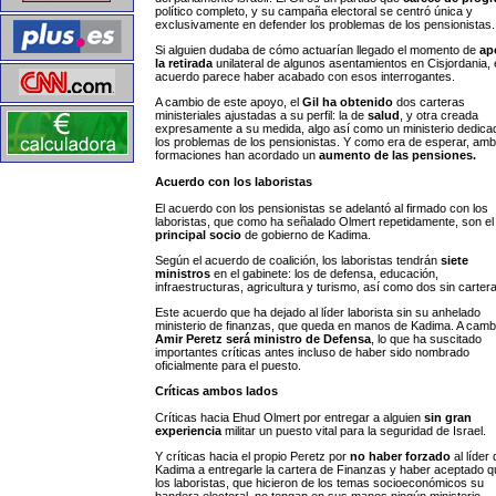
político completo, y su campaña electoral se centró única y
exclusivamente en defender los problemas de los pensionistas.
Si alguien dudaba de cómo actuarían llegado el momento de
ap
la retirada
unilateral de algunos asentamientos en Cisjordania, 
acuerdo parece haber acabado con esos interrogantes.
A cambio de este apoyo, el
Gil ha obtenido
dos carteras
ministeriales ajustadas a su perfil: la de
salud
, y otra creada
expresamente a su medida, algo así como un ministerio dedica
los problemas de los pensionistas. Y como era de esperar, am
formaciones han acordado un
aumento de las pensiones.
Acuerdo con los laboristas
El acuerdo con los pensionistas se adelantó al firmado con los
laboristas, que como ha señalado Olmert repetidamente, son el
principal socio
de gobierno de Kadima.
Según el acuerdo de coalición, los laboristas tendrán
siete
ministros
en el gabinete: los de defensa, educación,
infraestructuras, agricultura y turismo, así como dos sin cartera
Este acuerdo que ha dejado al líder laborista sin su anhelado
ministerio de finanzas, que queda en manos de Kadima. A camb
Amir Peretz será ministro de Defensa
, lo que ha suscitado
importantes críticas antes incluso de haber sido nombrado
oficialmente para el puesto.
Críticas ambos lados
Críticas hacia Ehud Olmert por entregar a alguien
sin gran
experiencia
militar un puesto vital para la seguridad de Israel.
Y críticas hacia el propio Peretz por
no haber forzado
al líder
Kadima a entregarle la cartera de Finanzas y haber aceptado q
los laboristas, que hicieron de los temas socioeconómicos su
bandera electoral, no tengan en sus manos ningún ministerio