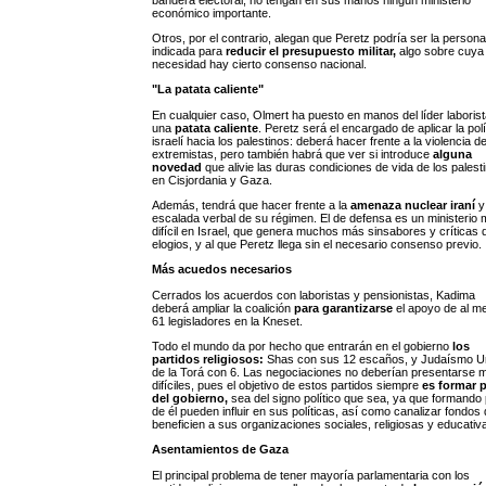
económico importante.
Otros, por el contrario, alegan que Peretz podría ser la persona
indicada para
reducir el presupuesto militar,
algo sobre cuya
necesidad hay cierto consenso nacional.
"La patata caliente"
En cualquier caso, Olmert ha puesto en manos del líder laboris
una
patata caliente
. Peretz será el encargado de aplicar la polí
israelí hacia los palestinos: deberá hacer frente a la violencia de
extremistas, pero también habrá que ver si introduce
alguna
novedad
que alivie las duras condiciones de vida de los palest
en Cisjordania y Gaza.
Además, tendrá que hacer frente a la
amenaza nuclear iraní
y
escalada verbal de su régimen. El de defensa es un ministerio
difícil en Israel, que genera muchos más sinsabores y críticas 
elogios, y al que Peretz llega sin el necesario consenso previo.
Más acuedos necesarios
Cerrados los acuerdos con laboristas y pensionistas, Kadima
deberá ampliar la coalición
para garantizarse
el apoyo de al m
61 legisladores en la Kneset.
Todo el mundo da por hecho que entrarán en el gobierno
los
partidos religiosos:
Shas con sus 12 escaños, y Judaísmo U
de la Torá con 6. Las negociaciones no deberían presentarse 
difíciles, pues el objetivo de estos partidos siempre
es formar p
del gobierno,
sea del signo político que sea, ya que formando 
de él pueden influir en sus políticas, así como canalizar fondos
beneficien a sus organizaciones sociales, religiosas y educativ
Asentamientos de Gaza
El principal problema de tener mayoría parlamentaria con los