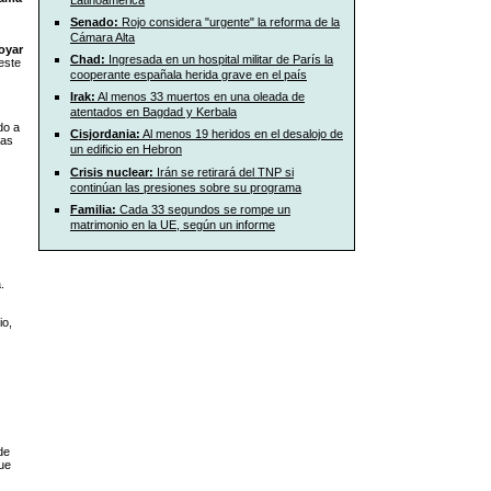
Senado:
Rojo considera "urgente" la reforma de la
Cámara Alta
oyar
Chad:
Ingresada en un hospital militar de París la
este
cooperante españala herida grave en el país
Irak:
Al menos 33 muertos en una oleada de
atentados en Bagdad y Kerbala
do a
Cisjordania:
Al menos 19 heridos en el desalojo de
bas
un edificio en Hebron
Crisis nuclear:
Irán se retirará del TNP si
continúan las presiones sobre su programa
Familia:
Cada 33 segundos se rompe un
matrimonio en la UE, según un informe
.
io,
 de
ue