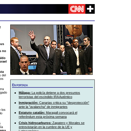
e
sus
s no
aldo
srael
sta
s del
ios
En portada
era
egado
Málaga:
La policía detiene a dos presuntos
terroristas del escindido IRA Auténtico
Inmigración:
Canarias critica su "desprotección"
ante la "avalancha" de inmigrantes
 los
Estatuto catalán:
Maragall convocará el
do
referéndum esta próxima semana
Crisis hidrocarburos:
Zapatero y Morales se
é
entrevistarán en la cumbre de la UE y
día
rama
Latinoamérica