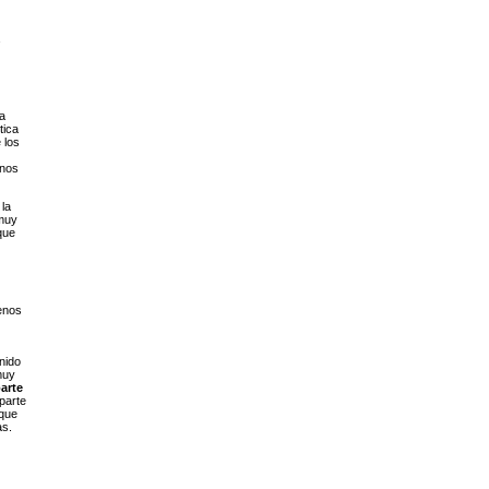
ta
tica
 los
inos
 la
 muy
que
enos
nido
muy
arte
parte
 que
as.