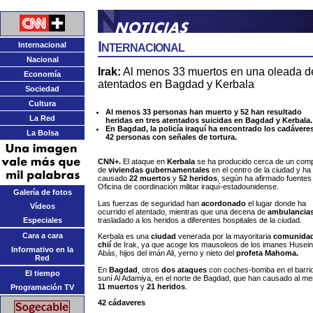
Internacional
Internacional
Nacional
Irak:
Al menos 33 muertos en una oleada d
Economía
atentados en Bagdad y Kerbala
Sociedad
Cultura
Al menos 33 personas han muerto y 52 han resultado
La Red
heridas en tres atentados suicidas en Bagdad y Kerbala.
En Bagdad, la policía iraquí ha encontrado los cadávere
La Bolsa
42 personas con señales de tortura.
CNN+.
El ataque en
Kerbala
se ha producido cerca de un comp
de
viviendas gubernamentales
en el centro de la ciudad y ha
causado
22 muertos
y
52 heridos
, según ha afirmado fuentes 
Oficina de coordinación militar iraquí-estadounidense.
Galería de fotos
Las fuerzas de seguridad han
acordonado
el lugar donde ha
Vídeos
ocurrido el atentado, mientras que una decena de
ambulancia
trasladado a los heridos a diferentes hospitales de la ciudad.
Especiales
Cara a cara
Kerbala es una
ciudad
venerada por la mayoritaria
comunida
chií
de Irak, ya que acoge los mausoleos de los imanes Husein
Informativo en la
Abás, hijos del imán Ali, yerno y nieto del
profeta Mahoma.
Red
En
Bagdad
, otros
dos ataques
con coches-bomba en el barri
El tiempo
suní Al Adamiya, en el norte de Bagdad, que han causado al m
11 muertos
y
21 heridos
.
Programación TV
42 cádaveres